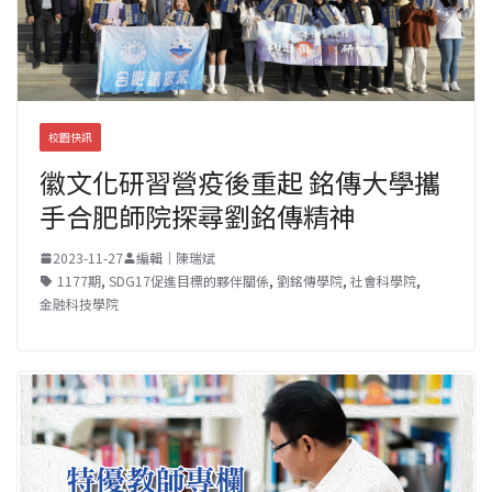
校園快訊
徽文化研習營疫後重起 銘傳大學攜
手合肥師院探尋劉銘傳精神
2023-11-27
編輯｜陳瑞斌
1177期
,
SDG17促進目標的夥伴關係
,
劉銘傳學院
,
社會科學院
,
金融科技學院