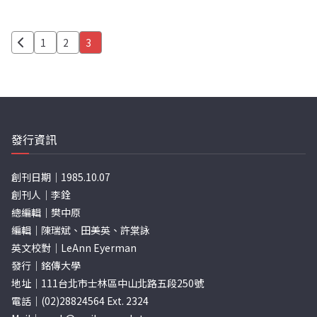
文
1
2
3
章
分
頁
發行資訊
創刊日期｜1985.10.07
創刊人｜李銓
總編輯｜樊中原
編輯｜陳瑞斌、田美英、許棠詠
英文校對｜LeAnn Eyerman
發行｜銘傳大學
地址｜111台北市士林區中山北路五段250號
電話｜(02)28824564 Ext. 2324