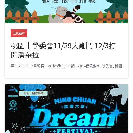
活動連線
桃園｜學委會11/29大亂鬥 12/3打
開潘朵拉
2023-11-27
編輯｜MITien
1177期
,
SDG4優質教育
,
學委會
,
桃園