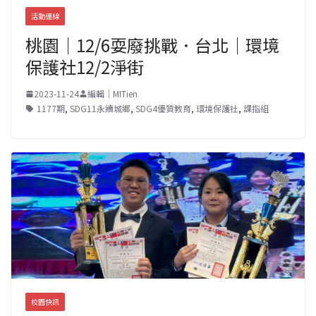
活動連線
桃園｜12/6耍廢挑戰．台北｜環境
保護社12/2淨街
2023-11-24
編輯｜MITien
1177期
,
SDG11永續城鄉
,
SDG4優質教育
,
環境保護社
,
課指組
校園快訊