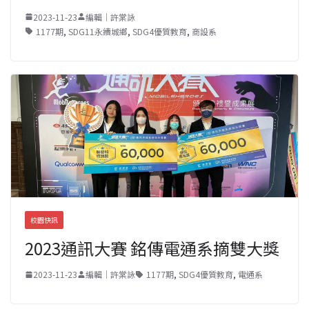
2023-11-23
編輯｜許棠詠
1177期
,
SDG11永續城鄉
,
SDG4優質教育
,
商設系
校園快訊
2023通訊大賽 銘傳電通系摘雙大獎
2023-11-23
編輯｜許棠詠
1177期
,
SDG4優質教育
,
電通系