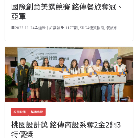
國際創意美饌競賽 銘傳餐旅奪冠、
亞軍
2023-11-24
編輯｜許棠詠
1177期
,
SDG4優質教育
,
餐旅系
校園快訊
銘傳焦點
桃園設計獎 銘傳商設系奪2金2銅3
特優獎