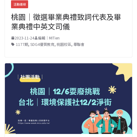
活動連線
桃園｜徵選畢業典禮致詞代表及畢
業典禮中英文司儀
2023-11-24
編輯｜MITien
1177期
,
SDG4優質教育
,
桃園校區
,
畢聯會