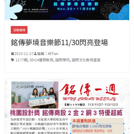
活動連線
銘傳夢境音樂節11/30閃亮登場
2023-11-27
編輯｜MITien
1177期
,
SDG4優質教育
,
國際學院
,
國際文化教育盛賞