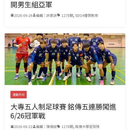
開男生組亞軍
2026-06-26
編輯｜許棠詠
1278期
,
SDG4優質教育
運動天地
大專五人制足球賽 銘傳五連勝闖進
6/26冠軍戰
2026-06-22
編輯｜陳瑞斌
1278期
,
銘傳大學足球隊