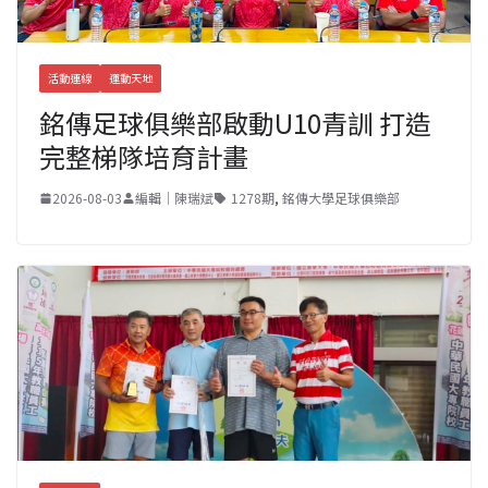
活動連線
運動天地
銘傳足球俱樂部啟動U10青訓 打造
完整梯隊培育計畫
2026-08-03
編輯｜陳瑞斌
1278期
,
銘傳大學足球俱樂部