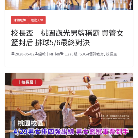
活動連線
運動天地
校長盃｜桃園觀光男籃稱霸 資管女
籃封后 排球5/6最終對決
2026-05-02
編輯｜MITien
1270期
,
SDG4優質教育
,
校長盃