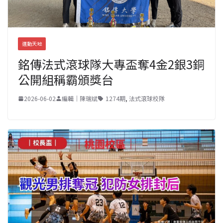
運動天地
銘傳法式滾球隊大專盃奪4金2銀3銅
公開組稱霸頒獎台
2026-06-02
編輯｜陳瑞斌
1274期
,
法式滾球校隊