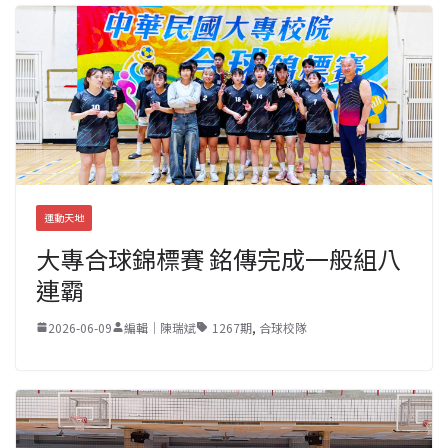
運動天地
大專合球錦標賽 銘傳完成一般組八
連霸
2026-06-09
編輯｜陳瑞斌
1267期
,
合球校隊