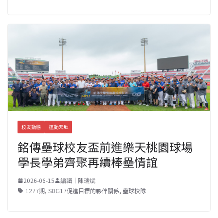
校友動態
運動天地
銘傳壘球校友盃前進樂天桃園球場
學長學弟齊聚再續棒壘情誼
2026-06-15
編輯｜陳瑞斌
1277期
,
SDG17促進目標的夥伴關係
,
壘球校隊