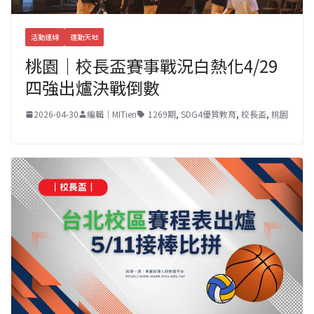
活動連線
運動天地
桃園｜校長盃賽事戰況白熱化4/29
四強出爐決戰倒數
2026-04-30
編輯｜MITien
1269期
,
SDG4優質教育
,
校長盃
,
桃園