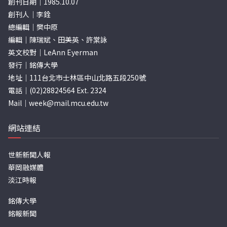
創刊日期｜1985.10.07
創刊人｜李銓
總編輯｜樊中原
編輯｜陳瑞斌、田美英、許棠詠
英文校對｜LeAnn Eyerman
發行｜銘傳大學
地址｜111台北市士林區中山北路五段250號
電話｜(02)28824564 Ext. 2324
Mail｜
week@mail.mcu.edu.tw
網站連結
世新新聞人報
華岡融媒體
淡江時報
銘傳大學
銘報新聞