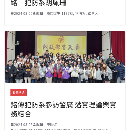
路｜犯防系胡珮珊
2024-03-06
編輯｜陳瑞斌
1187期
,
犯防系
,
銘傳人
校園快訊
銘傳犯防系參訪警廣 落實理論與實
務結合
2024-03-06
編輯｜陳瑞斌