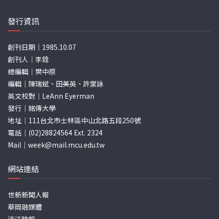
頁
發行資訊
創刊日期｜1985.10.07
創刊人｜李銓
總編輯｜樊中原
編輯｜陳瑞斌、田美英、許棠詠
英文校對｜LeAnn Eyerman
發行｜銘傳大學
地址｜111台北市士林區中山北路五段250號
電話｜(02)28824564 Ext. 2324
Mail｜
week@mail.mcu.edu.tw
網站連結
世新新聞人報
華岡融媒體