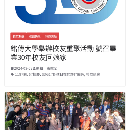
校友動態
校園快訊
銘傳焦點
銘傳大學舉辦校友重聚活動 號召畢
業30年校友回娘家
2024-03-08
編輯｜陳瑞斌
1187期
,
67校慶
,
SDG17促進目標的夥伴關係
,
校友總會