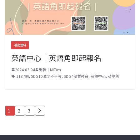
活動連線
英語中心｜英語角即起報名
2024-03-04
編輯｜MITien
1187期
,
SDG10減少不平等
,
SDG4優質教育
,
英語中心
,
英語角
文
1
2
3
章
分