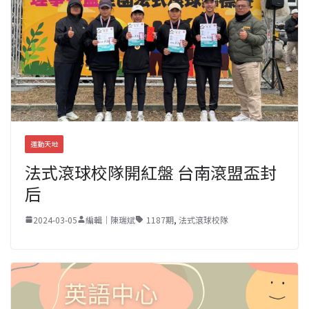
運動天地
法式滾球校隊開紅盤 台南滾盟盃封
后
2024-03-05
編輯｜陳瑞斌
1187期
,
法式滾球校隊