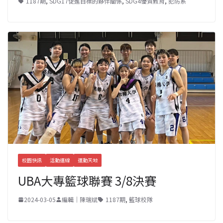
1187期
,
SDG17促進目標的夥伴關係
,
SDG4優質教育
,
犯防系
校園快訊
活動連線
運動天地
UBA大專籃球聯賽 3/8決賽
2024-03-05
編輯｜陳瑞斌
1187期
,
籃球校隊