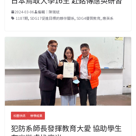
日本鳥取大學16生 赴銘傳應英研習
2024-03-06
編輯｜陳瑞斌
1187期
,
SDG17促進目標的夥伴關係
,
SDG4優質教育
,
應英系
校園快訊
辦學成果
犯防系師長發揮教育大愛 協助學生