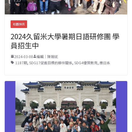
校園快訊
2024久留米大學暑期日語研修團 學
員招生中
2024-03-08
編輯｜陳瑞斌
1187期
,
SDG17促進目標的夥伴關係
,
SDG4優質教育
,
應日系