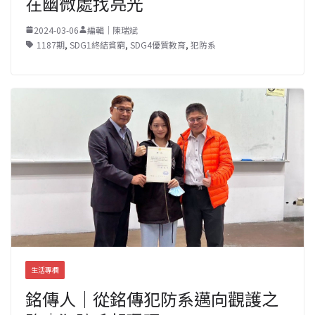
在幽微處找亮光
2024-03-06
編輯｜陳瑞斌
1187期
,
SDG1終結貧窮
,
SDG4優質教育
,
犯防系
生活專欄
銘傳人｜從銘傳犯防系邁向觀護之