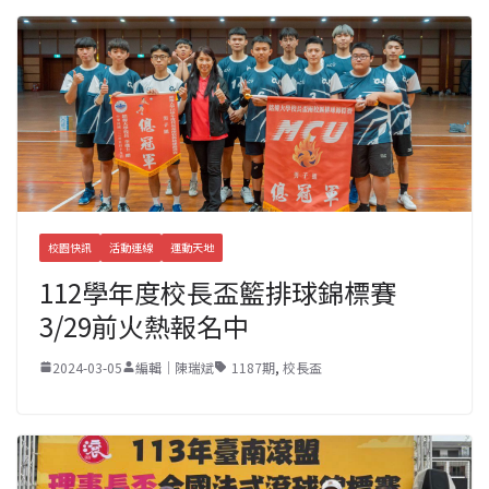
校園快訊
活動連線
運動天地
112學年度校長盃籃排球錦標賽
3/29前火熱報名中
2024-03-05
編輯｜陳瑞斌
1187期
,
校長盃