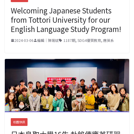
Welcoming Japanese Students
from Tottori University for our
English Language Study Program!
2024-03-06
編輯｜陳瑞斌
1187期
,
SDG4優質教育
,
應英系
校園快訊