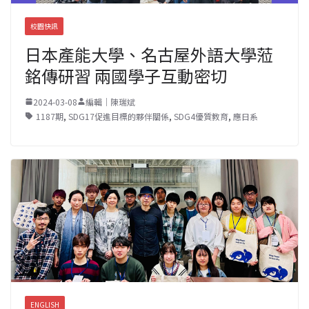
校園快訊
日本產能大學、名古屋外語大學蒞
銘傳研習 兩國學子互動密切
2024-03-08
編輯｜陳瑞斌
1187期
,
SDG17促進目標的夥伴關係
,
SDG4優質教育
,
應日系
ENGLISH