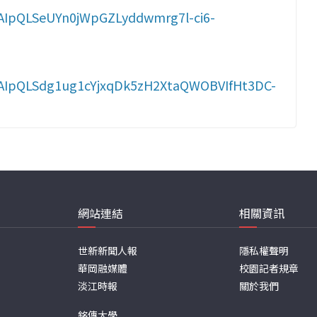
1FAIpQLSeUYn0jWpGZLyddwmrg7l-ci6-
1FAIpQLSdg1ug1cYjxqDk5zH2XtaQWOBVIfHt3DC-
網站連結
相關資訊
世新新聞人報
隱私權聲明
華岡融媒體
校園記者規章
淡江時報
關於我們
銘傳大學