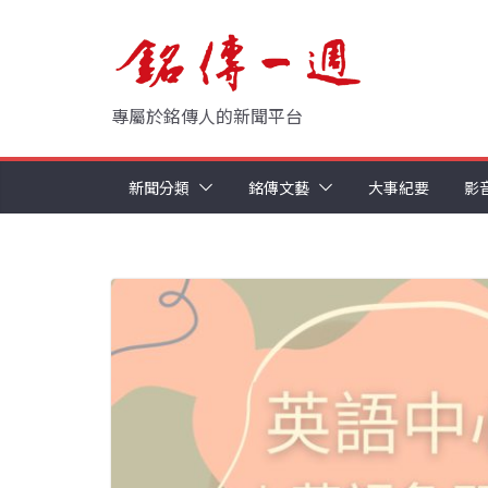
Skip
to
content
專屬於銘傳人的新聞平台
新聞分類
銘傳文藝
大事紀要
影