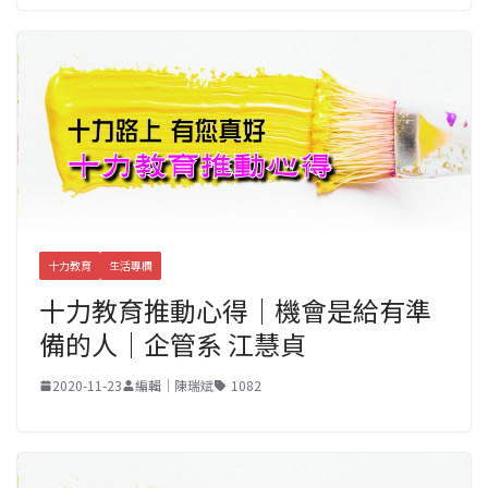
十力教育
生活專欄
十力教育推動心得｜機會是給有準
備的人｜企管系 江慧貞
2020-11-23
編輯｜陳瑞斌
1082