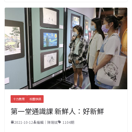
十力教育
校園快訊
第一堂通識課 新鮮人：好新鮮
2021-10-12
編輯｜陳瑞斌
1104期