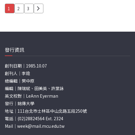
文
1
2
3
章
分
頁
發行資訊
創刊日期｜1985.10.07
創刊人｜李銓
總編輯｜樊中原
編輯｜陳瑞斌、田美英、許棠詠
英文校對｜LeAnn Eyerman
發行｜銘傳大學
地址｜111台北市士林區中山北路五段250號
電話｜(02)28824564 Ext. 2324
Mail｜
week@mail.mcu.edu.tw