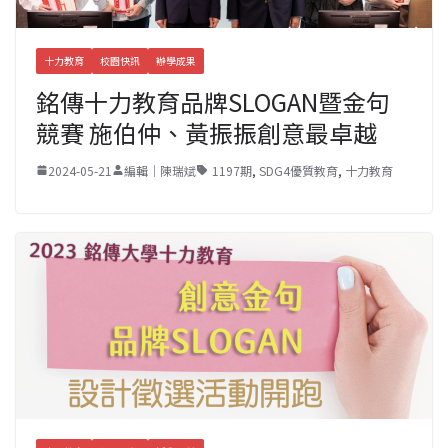
十力教育
校園快訊
辦學成果
銘傳十力教育品牌SLOGAN暨金句
競賽 施伯仲、黃振振創意最卓越
2024-05-21
編輯｜陳瑞斌
1197期
,
SDG4優質教育
,
十力教育