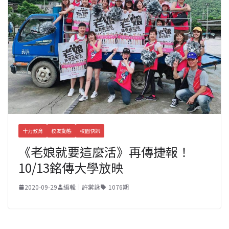
十力教育
校友動態
校園快訊
《老娘就要這麼活》再傳捷報！
10/13銘傳大學放映
2020-09-29
編輯｜許棠詠
1076期