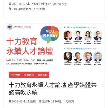
2023-02-22
Editor｜Ming Chuan Weekly
SDG4優質教育
,
人才永續
十力教育
校園快訊
銘傳焦點
十力教育永續人才論壇 產學媒體共
議高教永續
2022-03-11
編輯｜陳瑞斌
1120期
,
十力教育