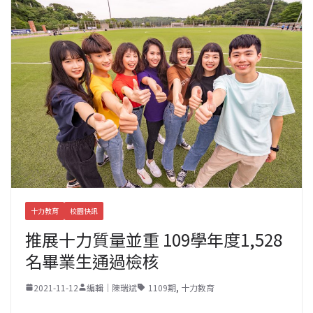
十力教育
校園快訊
推展十力質量並重 109學年度1,528
名畢業生通過檢核
2021-11-12
編輯｜陳瑞斌
1109期
,
十力教育