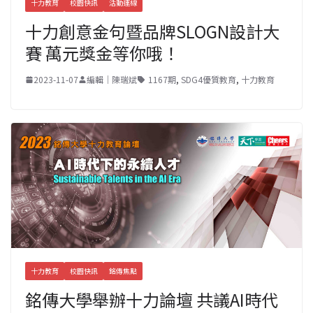
十力教育
校園快訊
活動連線
十力創意金句暨品牌SLOGN設計大
賽 萬元獎金等你哦！
2023-11-07
編輯｜陳瑞斌
1167期
,
SDG4優質教育
,
十力教育
十力教育
校園快訊
銘傳焦點
銘傳大學舉辦十力論壇 共議AI時代