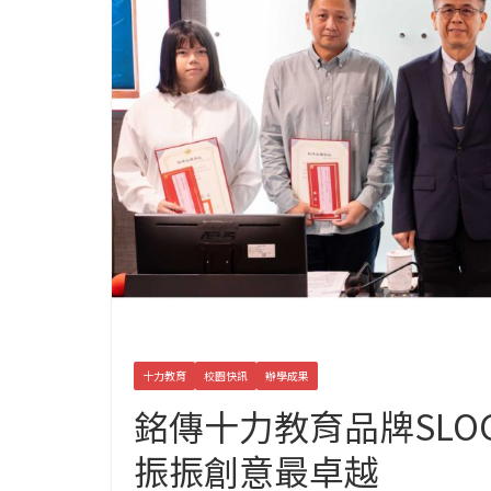
十力教育
校園快訊
辦學成果
銘傳十力教育品牌SLO
振振創意最卓越