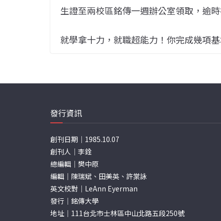
生證至兩校區銘傳一週辦公室領取，逾時
就學拿十力，就職超能力！你完成幾項基
發行資訊
創刊日期｜1985.10.07
創刊人｜李銓
總編輯｜樊中原
編輯｜陳瑞斌、田美英、許棠詠
英文校對｜LeAnn Eyerman
發行｜銘傳大學
地址｜111台北市士林區中山北路五段250號