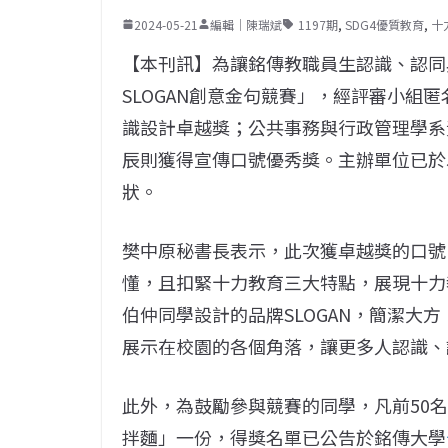
2024-05-21
編輯｜陳瑞斌
1197期
,
SDG4優質教育
,
十
【本刊訊】為讓銘傳教職員生認識、認同
SLOGAN創意金句競賽」，經評審小組
識設計卓越獎；公共事務與行政管理學系
辰則獲得宣傳口號優秀獎。主辦單位已於
狀。
樊中原秘書長表示，此次獲卓越獎的口號
懂，且扣緊十力教育三大特點，展現十力
伯仲同學設計的品牌SLOGAN，簡潔大
展示在校園的各個角落，讓更多人認識、
此外，為鼓勵參與競賽的同學，凡前50
拌麵」一份，得獎名單已公告於銘傳大學