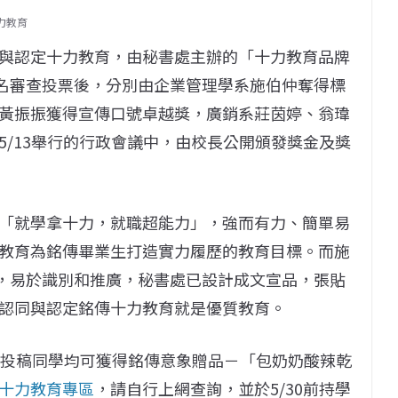
力教育
與認定十力教育，由秘書處主辦的「十力教育品牌
匿名審查投票後，分別由企業管理學系施伯仲奪得標
黃振振獲得宣傳口號卓越獎，廣銷系莊茵婷、翁瑋
5/13舉行的行政會議中，由校長公開頒發獎金及獎
「就學拿十力，就職超能力」，強而有力、簡單易
教育為銘傳畢業生打造實力履歷的教育目標。而施
方，易於識別和推廣，秘書處已設計成文宣品，張貼
認同與認定銘傳十力教育就是優質教育。
名投稿同學均可獲得銘傳意象贈品－「包奶奶酸辣乾
十力教育專區
，請自行上網查詢，並於5/30前持學