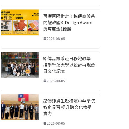
再獲國際肯定！銘傳商設系
閃耀韓國K-Design Award
勇奪雙金1優勝
2026-08-05
銘傳品設系赴日移地教學
攜手千葉大學以設計再現台
日文化記憶
2026-08-05
銘傳師資生赴橫濱中華學院
教育見習 提升跨文化教學
實力
2026-08-05