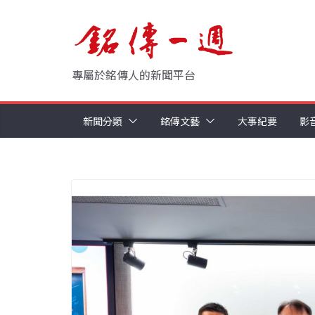
Skip
to
content
專屬於銘傳人的新聞平台
新聞分類
銘傳文藝
大事紀要
影