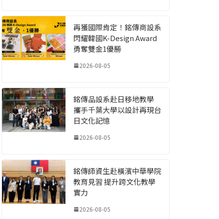
再獲國際肯定！銘傳商設系
閃耀韓國K-Design Award
勇奪雙金1優勝
2026-08-05
銘傳品設系赴日移地教學
攜手千葉大學以設計再現台
日文化記憶
2026-08-05
銘傳師資生赴橫濱中華學院
教育見習 提升跨文化教學
實力
2026-08-05