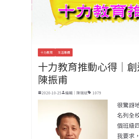
十力教育
生活專欄
十力教育推動心得｜創
陳振甫
2020-10-25
編輯｜陳瑞斌
1079
很驚訝
名列全
個班級
我要求