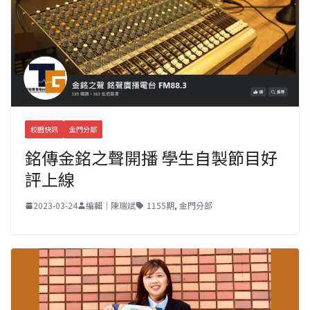
校園快訊
金門分部
銘傳金銘之聲開播 學生自製節目好
評上線
2023-03-24
編輯｜陳瑞斌
1155期
,
金門分部