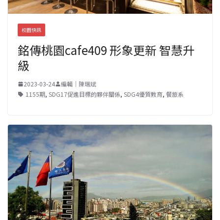
校園快訊
銘傳桃園cafe409 形象更新 智慧升
級
2023-03-24
編輯｜陳瑞斌
1155期
,
SDG17促進目標的夥伴關係
,
SDG4優質教育
,
餐旅系