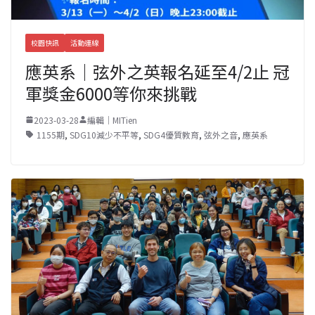
校園快訊
活動連線
應英系｜弦外之英報名延至4/2止 冠
軍獎金6000等你來挑戰
2023-03-28
編輯｜MITien
1155期
,
SDG10減少不平等
,
SDG4優質教育
,
弦外之音
,
應英系