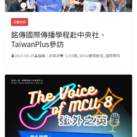
校園快訊
銘傳國際傳播學程赴中央社、
TaiwanPlus參訪
2023-03-29
編輯｜許棠詠
1155期
,
SDG4優質教育
,
國際學院