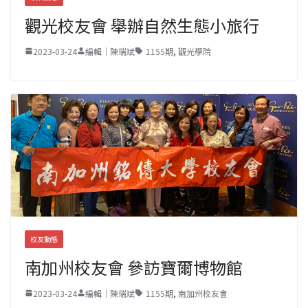
觀光校友會 舉辦自然生態小旅行
2023-03-24
編輯｜陳瑞斌
1155期
,
觀光學院
校友動態
南加州校友會 參訪寶爾博物館
2023-03-24
編輯｜陳瑞斌
1155期
,
南加州校友會