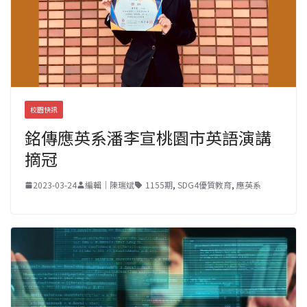
校園快訊
銘傳應英系潘李宣桃園市英語演講
摘冠
2023-03-24
編輯｜陳瑞斌
1155期
,
SDG4優質教育
,
應英系