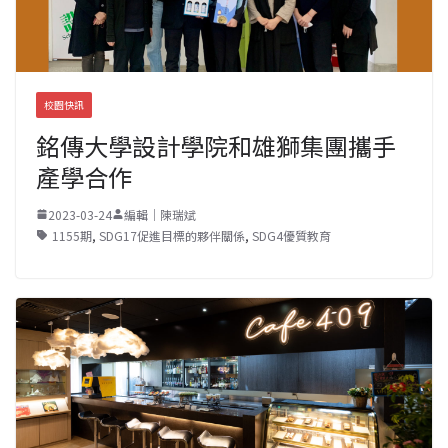
校園快訊
銘傳大學設計學院和雄獅集團攜手
產學合作
2023-03-24
編輯｜陳瑞斌
1155期
,
SDG17促進目標的夥伴關係
,
SDG4優質教育