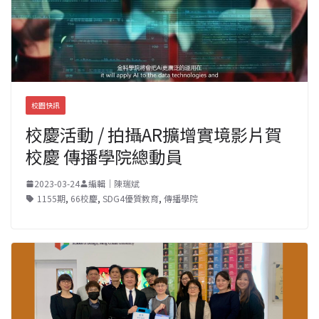
校園快訊
校慶活動 / 拍攝AR擴增實境影片賀
校慶 傳播學院總動員
2023-03-24
編輯｜陳瑞斌
1155期
,
66校慶
,
SDG4優質教育
,
傳播學院