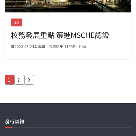
社論
校務發展重點 策進MSCHE認證
2023-03-24
編輯｜陳瑞斌
1155期
,
社論
文
1
2
章
分
頁
發行資訊