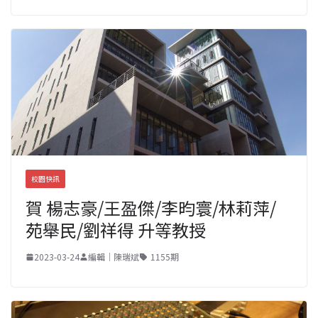
校園快訊
賀 楊志豪/王盈傑/李昀寰/林莉萍/
苑舉民/劉祥得 升等教授
2023-03-24
編輯｜陳瑞斌
1155期