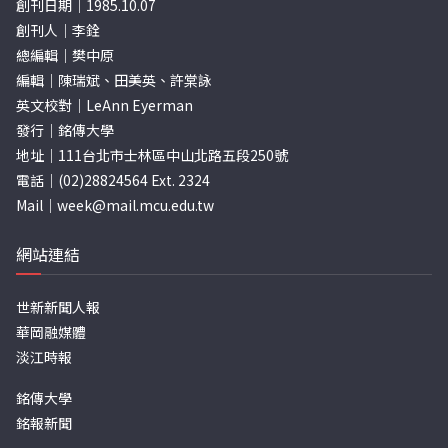
創刊日期｜1985.10.07
創刊人｜李銓
總編輯｜樊中原
編輯｜陳瑞斌、田美英、許棠詠
英文校對｜LeAnn Eyerman
發行｜銘傳大學
地址｜111台北市士林區中山北路五段250號
電話｜(02)28824564 Ext. 2324
Mail｜
week@mail.mcu.edu.tw
網站連結
世新新聞人報
華岡融媒體
淡江時報
銘傳大學
銘報新聞