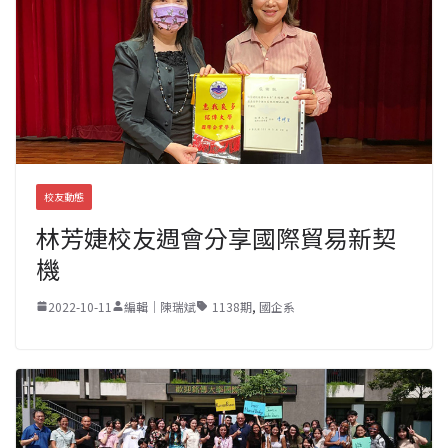
校友動態
林芳婕校友週會分享國際貿易新契
機
2022-10-11
編輯｜陳瑞斌
1138期
,
國企系