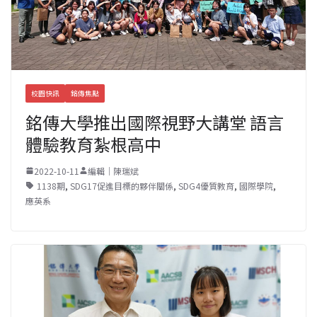
校園快訊
銘傳焦點
銘傳大學推出國際視野大講堂 語言
體驗教育紮根高中
2022-10-11
編輯｜陳瑞斌
1138期
,
SDG17促進目標的夥伴關係
,
SDG4優質教育
,
國際學院
,
應英系