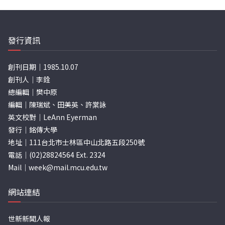
分
頁
發行資訊
創刊日期｜1985.10.07
創刊人｜李銓
總編輯｜樊中原
編輯｜陳瑞斌、田美英、許棠詠
英文校對｜LeAnn Eyerman
發行｜銘傳大學
地址｜111台北市士林區中山北路五段250號
電話｜(02)28824564 Ext. 2324
Mail｜
week@mail.mcu.edu.tw
網站連結
世新新聞人報