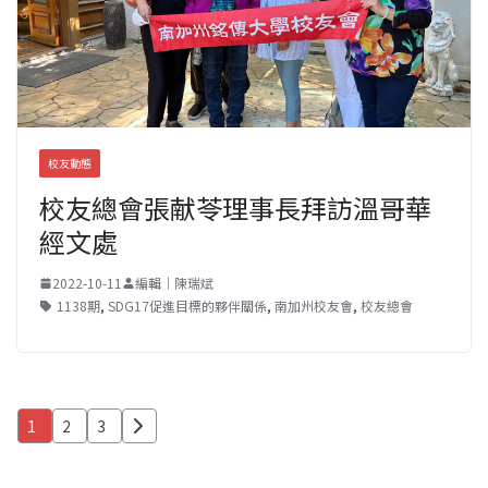
校友動態
校友總會張献苓理事長拜訪溫哥華
經文處
2022-10-11
編輯｜陳瑞斌
1138期
,
SDG17促進目標的夥伴關係
,
南加州校友會
,
校友總會
文
1
2
3
章