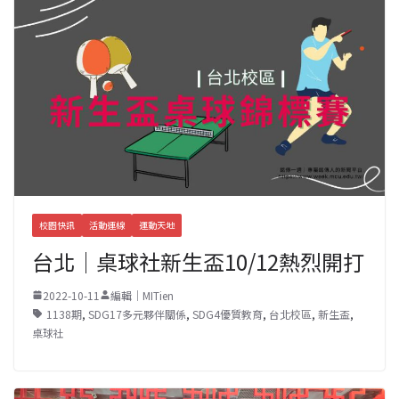
校園快訊
活動連線
運動天地
台北｜桌球社新生盃10/12熱烈開打
2022-10-11
編輯｜MITien
1138期
,
SDG17多元夥伴關係
,
SDG4優質教育
,
台北校區
,
新生盃
,
桌球社