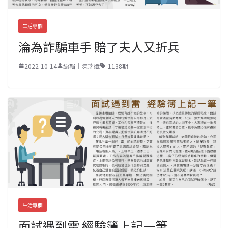
生活專欄
淪為詐騙車手 賠了夫人又折兵
2022-10-14
編輯｜陳瑞斌
1138期
生活專欄
面試遇到雷 經驗簿上記一筆