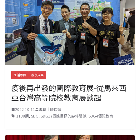
生活專欄
辦學成果
疫後再出發的國際教育展-從馬來西
亞台灣高等院校教育展談起
2022-10-11
編輯｜陳瑞斌
1138期
,
SDG
,
SDG17促進目標的夥伴關係
,
SDG4優質教育