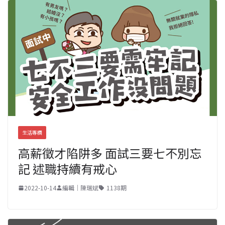
生活專欄
高薪徵才陷阱多 面試三要七不別忘
記 述職持續有戒心
2022-10-14
編輯｜陳瑞斌
1138期