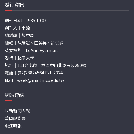
發行資訊
創刊日期｜1985.10.07
創刊人｜李銓
總編輯｜樊中原
編輯｜陳瑞斌、田美英、許棠詠
英文校對｜LeAnn Eyerman
發行｜銘傳大學
地址｜111台北市士林區中山北路五段250號
電話｜(02)28824564 Ext. 2324
Mail｜
week@mail.mcu.edu.tw
網站連結
世新新聞人報
華岡融媒體
淡江時報