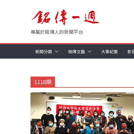
Skip
to
content
專屬於銘傳人的新聞平台
新聞分類
銘傳文藝
大事紀要
影
1118期