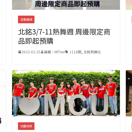
活動連線
北銘3/7-11熱舞週 周邊限定商
品即起預購
2022-02-25
編輯｜MITien
1118期
,
北銘熱舞社
校園快訊