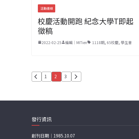
活動連線
校慶活動開跑 紀念大學T即起
徵稿
2022-02-25
編輯｜MITien
1118期
,
65校慶
,
學生會
文
1
2
3
章
分
頁
發行資訊
創刊日期｜1985.10.07