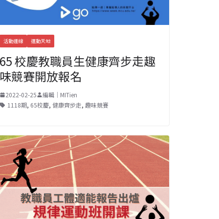
活動連線
運動天地
65 校慶教職員生健康齊步走趣
味競賽開放報名
2022-02-25
編輯｜MITien
1118期
,
65校慶
,
健康齊步走
,
趣味競賽