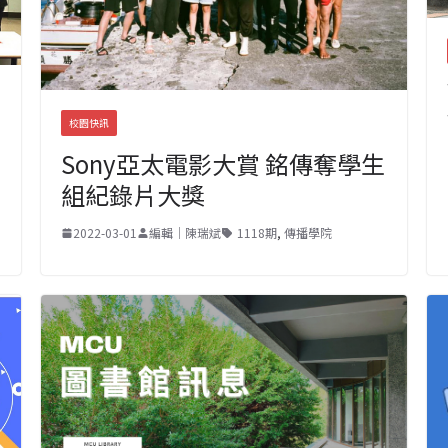
校園快訊
Sony亞太電影大賞 銘傳奪學生
組紀錄片大獎
2022-03-01
編輯｜陳瑞斌
1118期
,
傳播學院