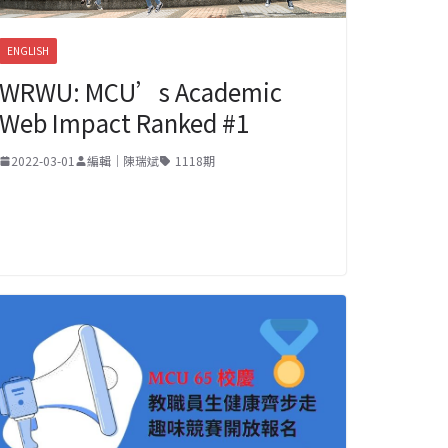
ENGLISH
WRWU: MCU’s Academic
Web Impact Ranked #1
2022-03-01
編輯｜陳瑞斌
1118期