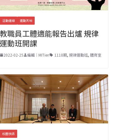
活動連線
運動天地
教職員工體適能報告出爐 規律
運動班開課
2022-02-25
編輯｜MITien
1118期
,
規律運動班
,
體育室
校園快訊