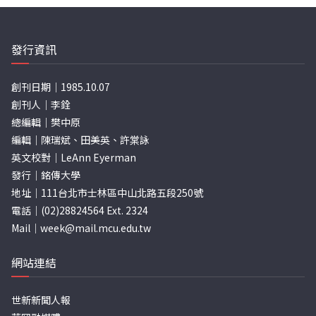
分
頁
發行資訊
創刊日期｜1985.10.07
創刊人｜李銓
總編輯｜樊中原
編輯｜陳瑞斌、田美英、許棠詠
英文校對｜LeAnn Eyerman
發行｜銘傳大學
地址｜111台北市士林區中山北路五段250號
電話｜(02)28824564 Ext. 2324
Mail｜
week@mail.mcu.edu.tw
網站連結
世新新聞人報