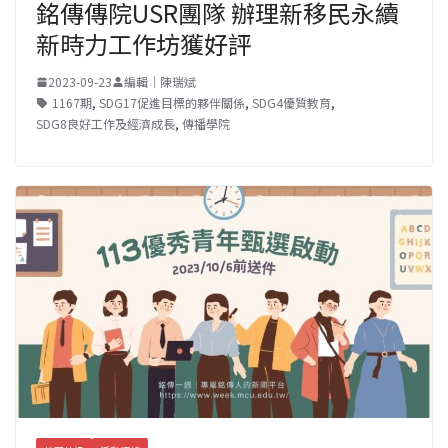
銘傳傳院USR團隊 辦理新移民永續
新時力工作坊獲好評
2023-09-23
編輯｜陳瑞斌
1167期
,
SDG17促進目標的夥伴關係
,
SDG4優質教育
,
SDG8良好工作及經濟成長
,
傳播學院