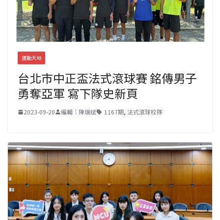
運動天地
台北市中正盃法式滾球賽 銘傳男子
勇奪亞軍 寫下隊史新頁
2023-09-20
編輯｜陳瑞斌
1167期
,
法式滾球校隊