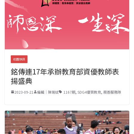
校園快訊
銘傳連17年承辦教育部資優教師表
揚盛典
2023-09-21
編輯｜陳瑞斌
1167期
,
SDG4優質教育
,
親善服務隊