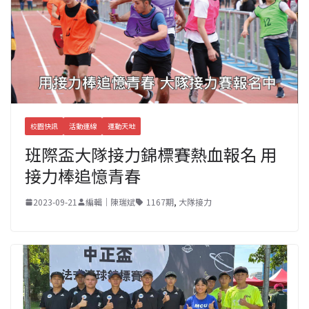
校園快訊
活動連線
運動天地
班際盃大隊接力錦標賽熱血報名 用
接力棒追憶青春
2023-09-21
編輯｜陳瑞斌
1167期
,
大隊接力