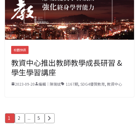
校園快訊
教資中心推出教師教學成長研習 &
學生學習講座
2023-09-20
編輯｜陳瑞斌
1167期
,
SDG4優質教育
,
教資中心
文
1
2
...
5
章