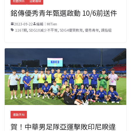
校園快訊
活動連線
銘傳優秀青年甄選啟動 10/6前送件
2023-09-22
編輯｜MITien
1167期
,
SDG10減少不平等
,
SDG4優質教育
,
優秀青年
,
課指組
運動天地
賀！中華男足隊亞運擊敗印尼睽違