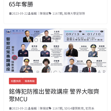
65年奪勝
2023-09-22
編輯｜陳瑞斌
1167期
,
銘傳大學足球隊
校園快訊
銘傳焦點
銘傳犯防推出警政講座 警界大咖齊
聚MCU
2023-09-21
編輯｜陳瑞斌
1167期
,
SDG4優質教育
,
犯防系