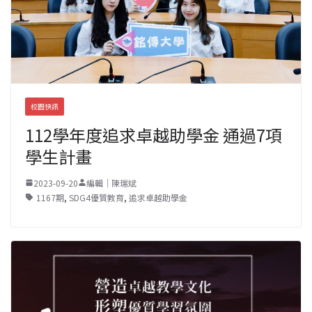
校園快訊
112學年度追求卓越助學金 通過7項
學生計畫
2023-09-20
編輯｜陳瑞斌
1167期
,
SDG4優質教育
,
追求卓越助學金