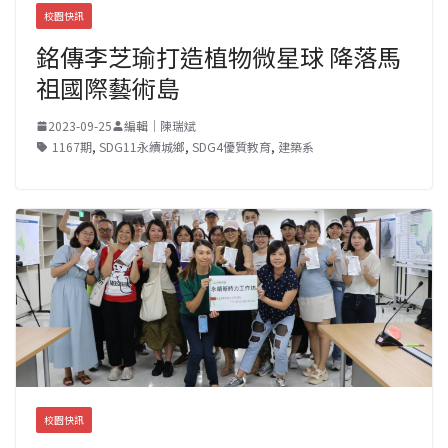
校園快訊
銘傳李芝瑜打造植物微星球 降落馬
祖國際藝術島
2023-09-25
編輯｜陳瑞斌
1167期
,
SDG11永續城鄉
,
SDG4優質教育
,
建築系
校園快訊