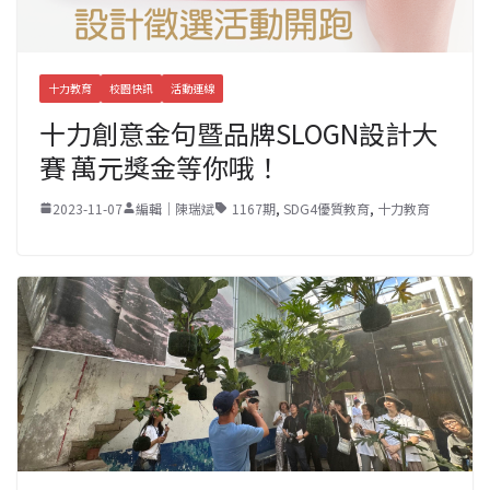
十力教育
校園快訊
活動連線
十力創意金句暨品牌SLOGN設計大
賽 萬元獎金等你哦！
2023-11-07
編輯｜陳瑞斌
1167期
,
SDG4優質教育
,
十力教育