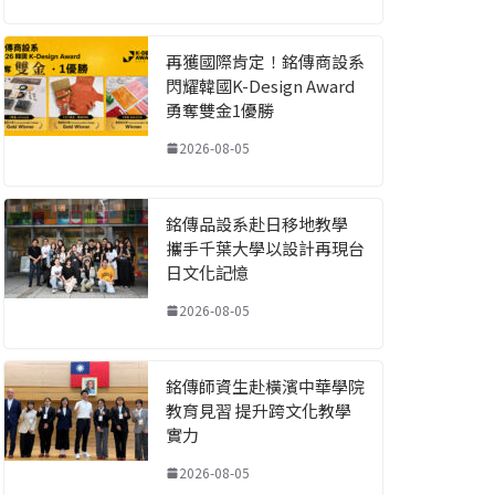
再獲國際肯定！銘傳商設系
閃耀韓國K-Design Award
勇奪雙金1優勝
2026-08-05
銘傳品設系赴日移地教學
攜手千葉大學以設計再現台
日文化記憶
2026-08-05
銘傳師資生赴橫濱中華學院
教育見習 提升跨文化教學
實力
2026-08-05