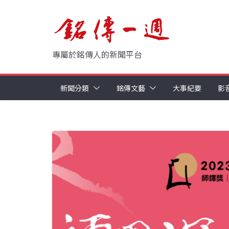
Skip
to
content
專屬於銘傳人的新聞平台
新聞分類
銘傳文藝
大事紀要
影