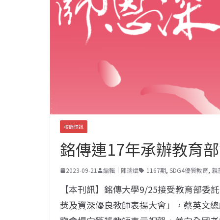
校園快訊
銘傳連17年承辦教育
2023-09-21
編輯｜陳瑞斌
1167期
,
SDG4優質教育
,
親
【本刊訊】銘傳大學9/25接受教育部委
獎及資深優良教師表揚大會」，蔡英文總