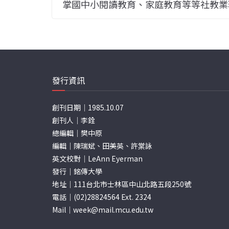
掌國中小閱讀教育、家庭教育等等社教業
發行資訊
創刊日期｜1985.10.07
創刊人｜李銓
總編輯｜樊中原
編輯｜陳瑞斌、田美英、許棠詠
英文校對｜LeAnn Eyerman
發行｜銘傳大學
地址｜111台北市士林區中山北路五段250號
電話｜(02)28824564 Ext. 2324
Mail｜
week@mail.mcu.edu.tw