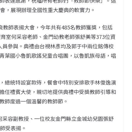
師表達感謝，祝福所有老師們「教師節快樂」。這
大會，展現辦理全國性重大慶典的軟實力。
良教師表揚大會，今年共有485名教師獲獎，包括
體育室何采容老師、金門幼教老師張舒美等373位資
人員參與。典禮由台視林彥均及郭于中兩位銘傳校
青葉國小魯凱歌謠兒童合唱團，以魯凱族母語，唱
，總統特設宴款待，餐會中特別安排歌手林俊逸演
擔任禮賓大使，親切地提供典禮中受獎教師引導和
教師度過一個溫馨的教師節。
何采容副教授、一位校友金門縣立金城幼兒園張舒
教師受表揚。