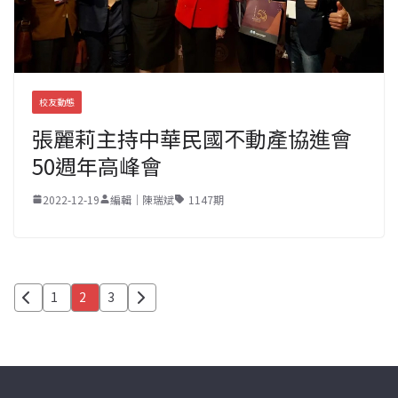
校友動態
張麗莉主持中華民國不動產協進會
50週年高峰會
2022-12-19
編輯｜陳瑞斌
1147期
文
1
2
3
章
分