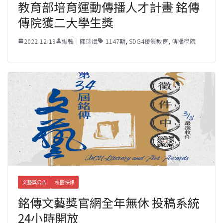
教育部培育運動傳播人才計畫 銘傳
傳院獲二大學生獎
2022-12-19
編輯｜陳瑞斌
1147期
,
SDG4優質教育
,
傳播學院
文藝獎公告
校園快訊
銘傳文藝獎官網全年無休 投稿系統
24小時開放