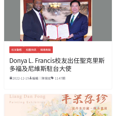
校友動態
校園快訊
銘傳焦點
Donya L. Francis校友出任聖克里斯
多福及尼維斯駐台大使
2022-12-19
編輯｜陳瑞斌
1147期