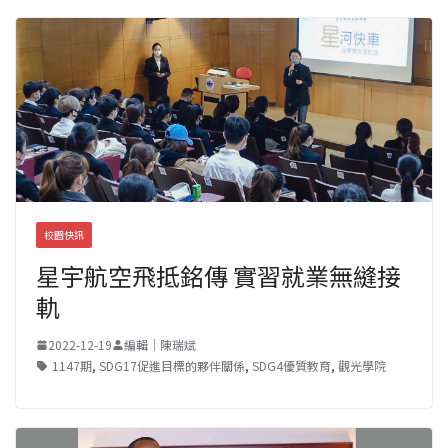
校園快訊
星宇航空飛抵銘傳 實習就業無縫接
軌
2022-12-19
編輯｜陳瑞斌
1147期
,
SDG17促進目標的夥伴關係
,
SDG4優質教育
,
觀光學院