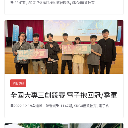
1147期
,
SDG17促進目標的夥伴關係
,
SDG4優質教育
校園快訊
全國大專三創競賽 電子抱回冠/季軍
2022-12-19
編輯｜陳瑞斌
1147期
,
SDG4優質教育
,
電子系