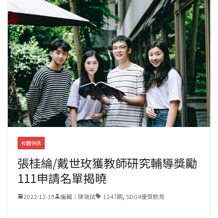
校園快訊
張桂綸/戴世玫獲教師研究輔導獎勵
111申請名單揭曉
2022-12-19
編輯｜陳瑞斌
1147期
,
SDG4優質教育