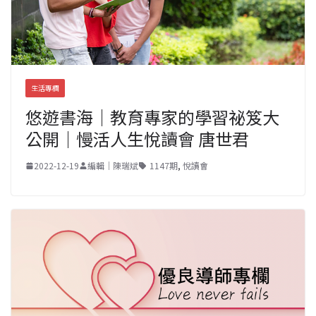
生活專欄
悠遊書海｜教育專家的學習祕笈大
公開｜慢活人生悅讀會 唐世君
2022-12-19
編輯｜陳瑞斌
1147期
,
悅讀會