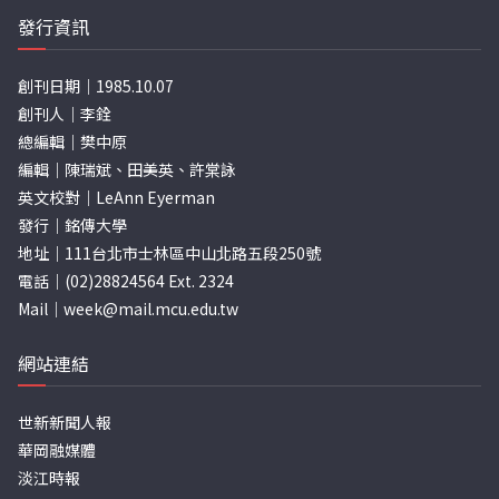
頁
發行資訊
創刊日期｜1985.10.07
創刊人｜李銓
總編輯｜樊中原
編輯｜陳瑞斌、田美英、許棠詠
英文校對｜LeAnn Eyerman
發行｜銘傳大學
地址｜111台北市士林區中山北路五段250號
電話｜(02)28824564 Ext. 2324
Mail｜
week@mail.mcu.edu.tw
網站連結
世新新聞人報
華岡融媒體
淡江時報