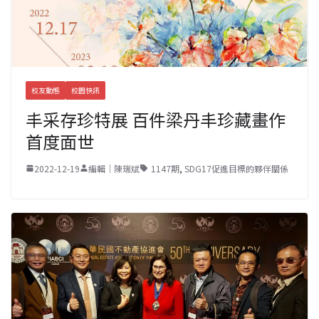
校友動態
校園快訊
丰采存珍特展 百件梁丹丰珍藏畫作
首度面世
2022-12-19
編輯｜陳瑞斌
1147期
,
SDG17促進目標的夥伴關係