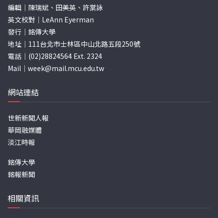
編輯｜陳瑞斌、田美英、許棠詠
英文校對｜LeAnn Eyerman
發行｜銘傳大學
地址｜111台北市士林區中山北路五段250號
電話｜(02)28824564 Ext. 2324
Mail｜
week@mail.mcu.edu.tw
網站連結
世新新聞人報
華岡融媒體
淡江時報
銘傳大學
銘報新聞
相關資訊