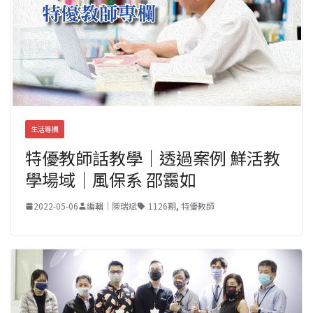
生活專欄
特優教師話教學｜透過案例 鮮活教
學場域｜風保系 邵靄如
2022-05-06
編輯｜陳瑞斌
1126期
,
特優教師