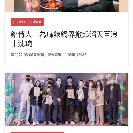
校友動態
生活專欄
銘傳人｜為麻辣鍋界掀起滔天巨浪
｜沈琬
2022-05-06
編輯｜陳瑞斌
1126期
,
銘傳人