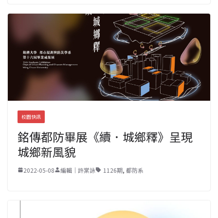
校園快訊
銘傳都防畢展《續．城鄉釋》呈現
城鄉新風貌
2022-05-08
編輯｜許棠詠
1126期
,
都防系