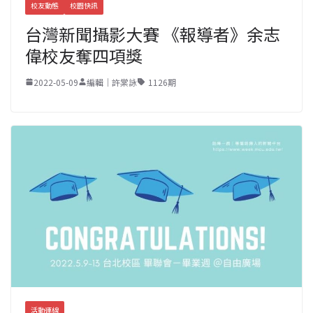
校友動態
校園快訊
台灣新聞攝影大賽 《報導者》余志
偉校友奪四項獎
2022-05-09
編輯｜許棠詠
1126期
活動連線