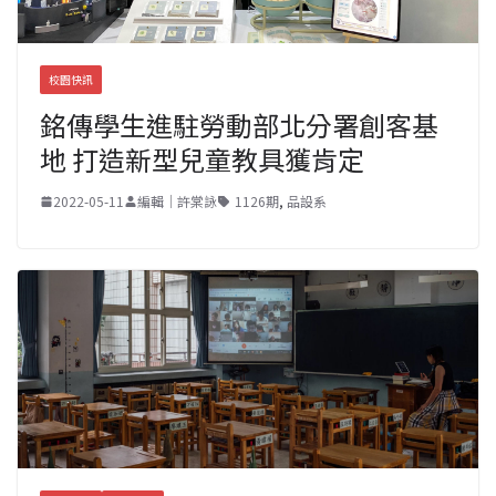
校園快訊
銘傳學生進駐勞動部北分署創客基
地 打造新型兒童教具獲肯定
2022-05-11
編輯｜許棠詠
1126期
,
品設系