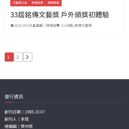
文藝獎公告
辦學成果
銘傳焦點
33屆銘傳文藝獎 戶外頒獎初體驗
2022-05-06
編輯｜陳瑞斌
1126期
,
銘傳文藝獎
文
1
2
章
分
頁
發行資訊
創刊日期｜1985.10.07
創刊人｜李銓
總編輯｜樊中原