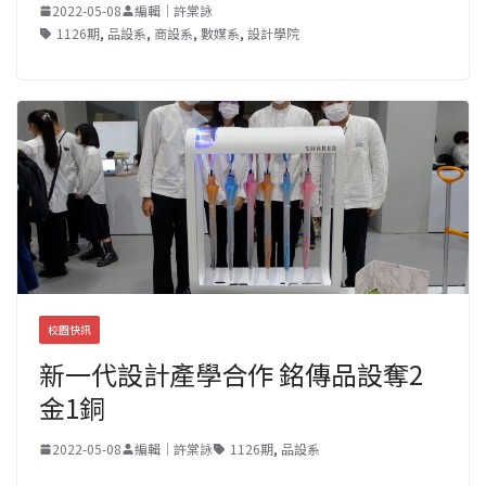
2022-05-08
編輯｜許棠詠
1126期
,
品設系
,
商設系
,
數媒系
,
設計學院
校園快訊
新一代設計產學合作 銘傳品設奪2
金1銅
2022-05-08
編輯｜許棠詠
1126期
,
品設系