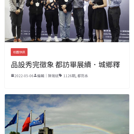
校園快訊
品設秀完徵象 都訪畢展續．城鄉釋
2022-05-06
編輯｜陳瑞斌
1126期
,
都防系