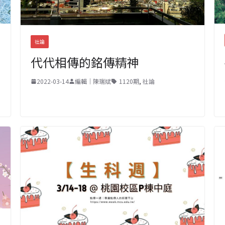
社論
代代相傳的銘傳精神
2022-03-14
編輯｜陳瑞斌
1120期
,
社論