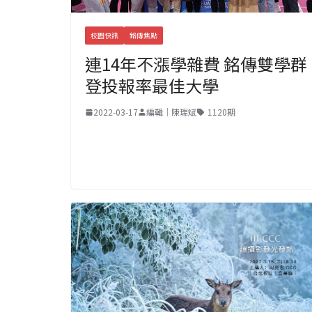
校園快訊
銘傳焦點
連14年不漲學雜費 銘傳雙學群
登投報率最佳大學
2022-03-17
編輯｜陳瑞斌
1120期