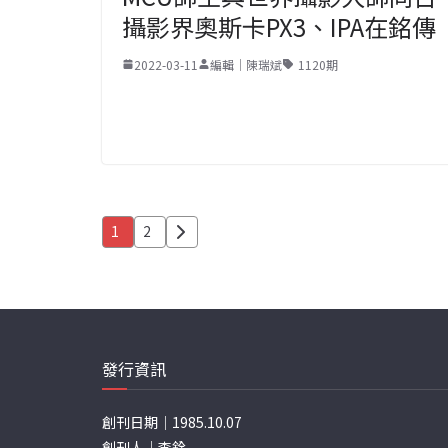
攝影界奧斯卡PX3、IPA在銘傳
2022-03-11
編輯｜陳瑞斌
1120期
文
1
2
章
分
頁
發行資訊
創刊日期｜1985.10.07
創刊人｜李銓