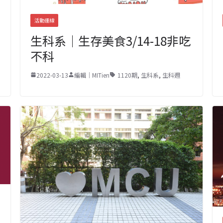
活動連線
生科系｜生存美食3/14-18非吃
不科
2022-03-13
編輯｜MITien
1120期
,
生科系
,
生科週