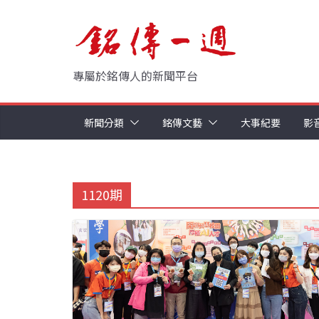
Skip
to
content
專屬於銘傳人的新聞平台
新聞分類
銘傳文藝
大事紀要
影
1120期