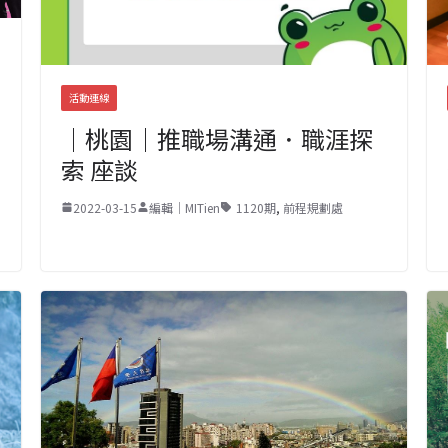
活動連線
｜桃園｜推職場溝通．職涯探
索 座談
2022-03-15
編輯｜MITien
1120期
,
前程規劃處