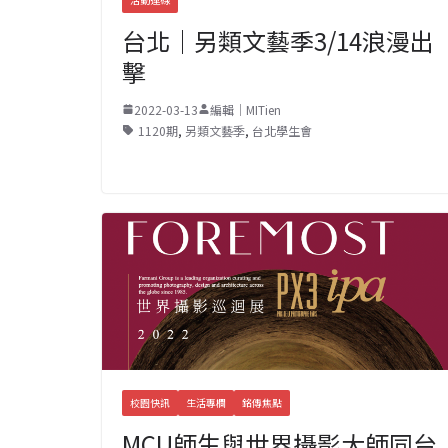
台北｜另類文藝季3/14浪漫出
擊
2022-03-13
編輯｜MITien
1120期
,
另類文藝季
,
台北學生會
校園快訊
生活專欄
銘傳焦點
MCU師生與世界攝影大師同台