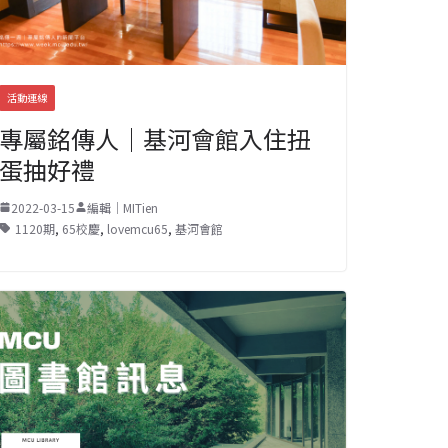
活動連線
專屬銘傳人｜基河會館入住扭
蛋抽好禮
2022-03-15
編輯｜MITien
1120期
,
65校慶
,
lovemcu65
,
基河會館