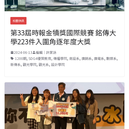
校園快訊
第33屆時報金犢獎國際競賽 銘傳大
學223件入圍角逐年度大獎
2024-06-13
編輯｜許棠詠
1200期
,
SDG4優質教育
,
傳播學院
,
商設系
,
廣銷系
,
廣電系
,
數媒系
,
新傳系
,
觀光學院
,
觀光系
,
設計學院