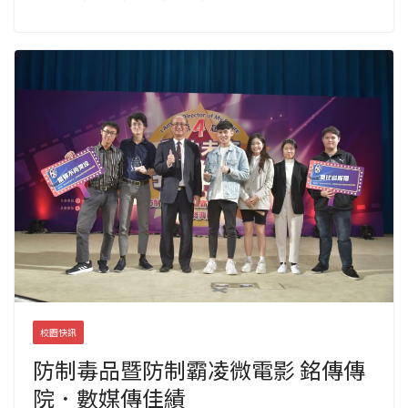
校園快訊
防制毒品暨防制霸凌微電影 銘傳傳
院．數媒傳佳績