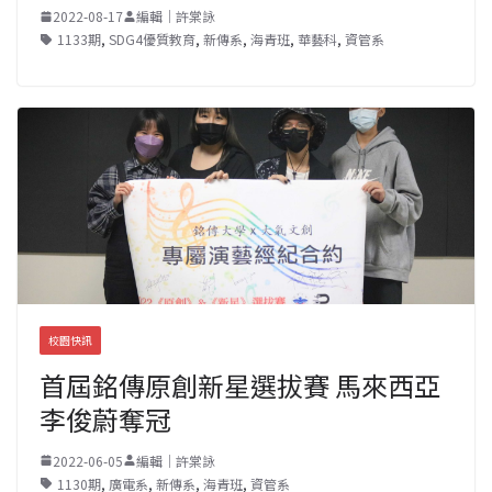
2022-08-17
編輯｜許棠詠
1133期
,
SDG4優質教育
,
新傳系
,
海青班
,
華藝科
,
資管系
校園快訊
首屆銘傳原創新星選拔賽 馬來西亞
李俊蔚奪冠
2022-06-05
編輯｜許棠詠
1130期
,
廣電系
,
新傳系
,
海青班
,
資管系