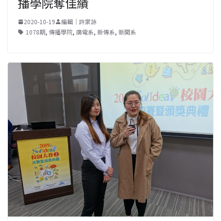
播學院奪佳績
2020-10-19
編輯｜許棠詠
1078期
,
傳播學院
,
廣電系
,
新傳系
,
新聞系