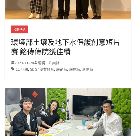
校園快訊
環境部土壤及地下水保護創意短片
賽 銘傳傳院獲佳績
2023-11-28
編輯｜許棠詠
1177期
,
SDG4優質教育
,
廣銷系
,
廣電系
,
新傳系