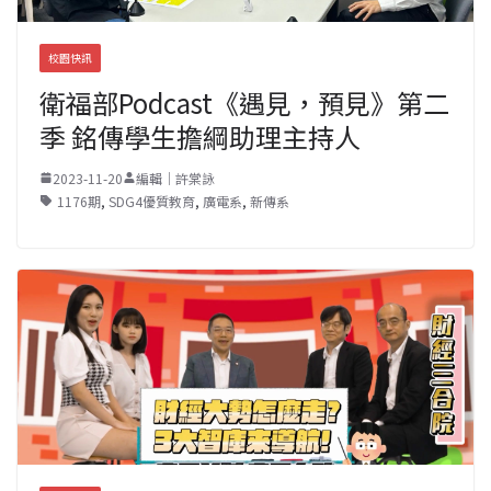
校園快訊
衛福部Podcast《遇見，預見》第二
季 銘傳學生擔綱助理主持人
2023-11-20
編輯｜許棠詠
1176期
,
SDG4優質教育
,
廣電系
,
新傳系