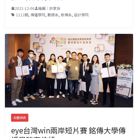
2021-12-06
編輯｜許棠詠
1112期
,
傳播學院
,
數媒系
,
新傳系
,
設計學院
校園快訊
eye台灣win兩岸短片賽 銘傳大學傳