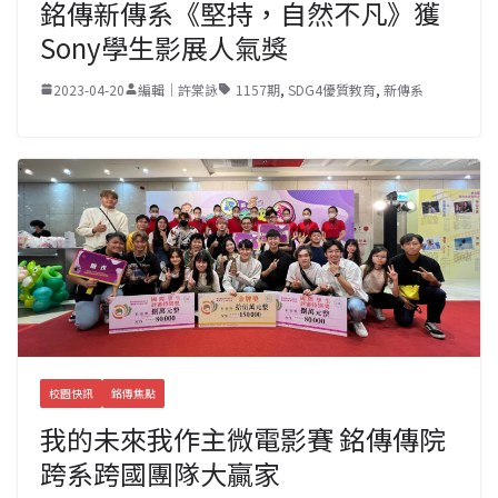
銘傳新傳系《堅持，自然不凡》獲
Sony學生影展人氣獎
2023-04-20
編輯｜許棠詠
1157期
,
SDG4優質教育
,
新傳系
校園快訊
銘傳焦點
我的未來我作主微電影賽 銘傳傳院
跨系跨國團隊大贏家