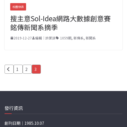
校園快訊
搜主意Sol-Idea網路大數據創意賽
銘傳新聞系摘季
2019-12-27
編輯｜許棠詠
1059期
,
新傳系
,
新聞系
文
1
2
3
章
分
頁
發行資訊
創刊日期｜1985.10.07