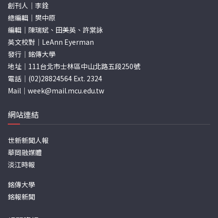
創刊人｜李銓
總編輯｜樊中原
編輯｜陳瑞斌、田美英、許棠詠
英文校對｜LeAnn Eyerman
發行｜銘傳大學
地址｜111台北市士林區中山北路五段250號
電話｜(02)28824564 Ext. 2324
Mail｜
week@mail.mcu.edu.tw
網站連結
世新新聞人報
華岡融媒體
淡江時報
銘傳大學
銘報新聞