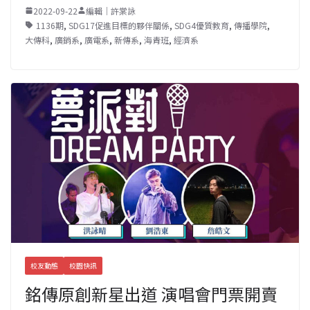
2022-09-22
編輯｜許棠詠
1136期
,
SDG17促進目標的夥伴關係
,
SDG4優質教育
,
傳播學院
,
大傳科
,
廣銷系
,
廣電系
,
新傳系
,
海青班
,
經濟系
校友動態
校園快訊
銘傳原創新星出道 演唱會門票開賣