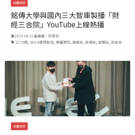
校園快訊
銘傳大學與國內三大智庫製播「財
經三合院」YouTube上線熱播
2023-08-21
編輯｜許棠詠
1170期
,
SDG4優質教育
,
傳播學院
,
廣電系
,
新傳系
,
新聞系
,
財金系
校園快訊