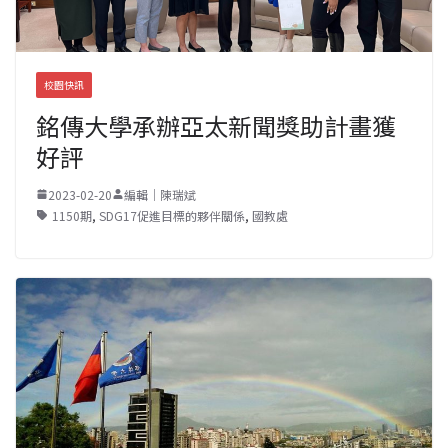
校園快訊
銘傳大學承辦亞太新聞獎助計畫獲
好評
2023-02-20
編輯｜陳瑞斌
1150期
,
SDG17促進目標的夥伴關係
,
國教處