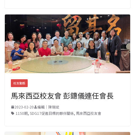
校友動態
馬來西亞校友會 彭鏸儀連任會長
2023-02-20
編輯｜陳瑞斌
1150期
,
SDG17促進目標的夥伴關係
,
馬來西亞校友會