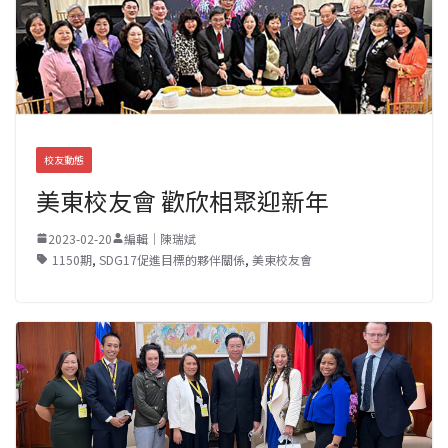
校友動態
美東校友會 歡欣相聚迎新年
2023-02-20
編輯｜陳瑞斌
1150期
,
SDG17促進目標的夥伴關係
,
美東校友會