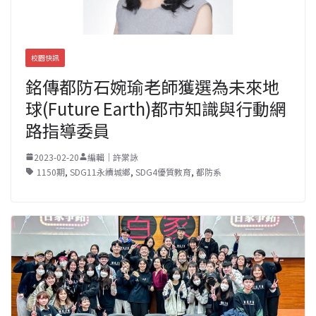
校園快訊
銘傳都防石婉瑜老師獲選為未來地
球(Future Earth)都市知識與行動網
路指導委員
2023-02-20
編輯｜許棠詠
1150期
,
SDG11永續城鄉
,
SDG4優質教育
,
都防系