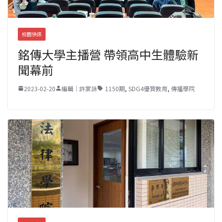
校園快訊
銘傳大學主播營 帶領高中生體驗新
聞幕前
2023-02-20
編輯｜許棠詠
1150期
,
SDG4優質教育
,
傳播學院