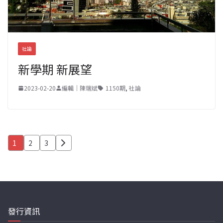
社論
新學期 新展望
2023-02-20
編輯｜陳瑞斌
1150期
,
社論
文
1
2
3
章
分
頁
發行資訊