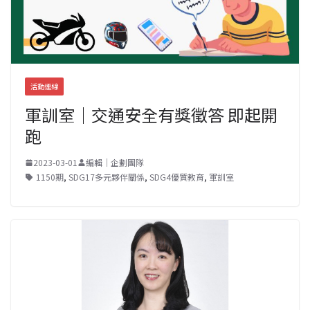
活動連線
軍訓室｜交通安全有獎徵答 即起開
跑
2023-03-01
編輯｜企劃團隊
1150期
,
SDG17多元夥伴關係
,
SDG4優質教育
,
軍訓室