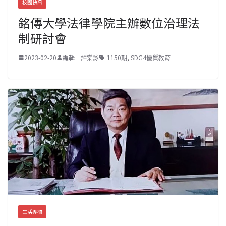
校園快訊
銘傳大學法律學院主辦數位治理法
制研討會
2023-02-20
編輯｜許棠詠
1150期
,
SDG4優質教育
生活專欄