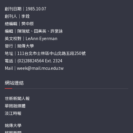
創刊日期｜1985.10.07
創刊人｜李銓
總編輯｜樊中原
編輯｜陳瑞斌、田美英、許棠詠
英文校對｜LeAnn Eyerman
發行｜銘傳大學
地址｜111台北市士林區中山北路五段250號
電話｜(02)28824564 Ext. 2324
Mail｜
week@mail.mcu.edu.tw
網站連結
世新新聞人報
華岡融媒體
淡江時報
銘傳大學
銘報新聞