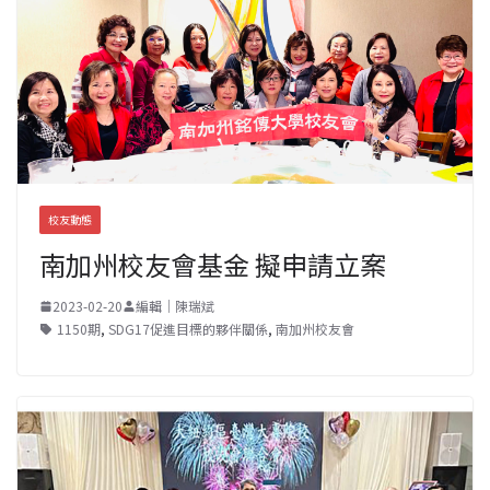
校友動態
南加州校友會基金 擬申請立案
2023-02-20
編輯｜陳瑞斌
1150期
,
SDG17促進目標的夥伴關係
,
南加州校友會