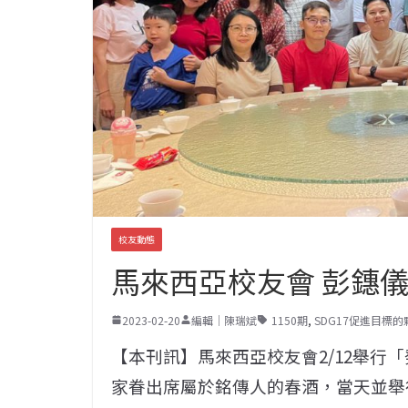
校友動態
馬來西亞校友會 彭鏸
2023-02-20
編輯｜陳瑞斌
1150期
,
SDG17促進目標
【本刊訊】馬來西亞校友會2/12舉行
家眷出席屬於銘傳人的春酒，當天並舉