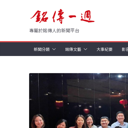
Skip
to
content
專屬於銘傳人的新聞平台
新聞分類
銘傳文藝
大事紀要
影