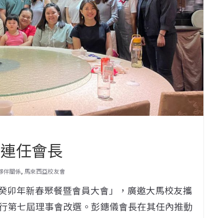
儀連任會長
的夥伴關係
,
馬來西亞校友會
「癸卯年新春聚餐暨會員大會」，廣邀大馬校友攜
行第七屆理事會改選。彭鏸儀會長在其任內推動