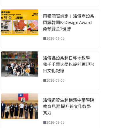
再獲國際肯定！銘傳商設系
閃耀韓國K-Design Award
勇奪雙金1優勝
2026-08-05
銘傳品設系赴日移地教學
攜手千葉大學以設計再現台
日文化記憶
2026-08-05
銘傳師資生赴橫濱中華學院
教育見習 提升跨文化教學
實力
2026-08-05