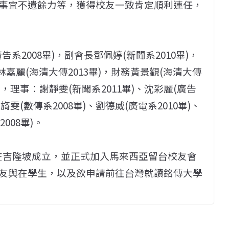
事宜不遺餘力等，獲得校友一致肯定順利連任，
2008畢)，副會長鄧佩婷(新聞系2010畢)，
林嘉麗(海清大傳2013畢)，財務黃景觀(海清大傳
畢)，理事︰謝靜雯(新聞系2011畢)、沈彩麗(廣告
張旖雯(數傳系2008畢)、劉德威(廣電系2010畢)、
008畢)。
25在吉隆坡成立，並正式加入馬來西亞留台校友會
友與在學生，以及欲申請前往台灣就讀銘傳大學