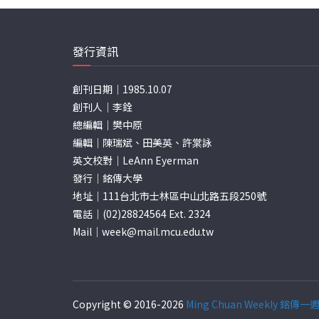
發行資訊
創刊日期｜1985.10.07
創刊人｜李銓
總編輯｜樊中原
編輯｜陳瑞斌、田美英、許棠詠
英文校對｜LeAnn Eyerman
發行｜銘傳大學
地址｜111台北市士林區中山北路五段250號
電話｜(02)28824564 Ext. 2324
Mail｜
week@mail.mcu.edu.tw
Copyright © 2016-2026
Ming Chuan Weekly 銘傳一