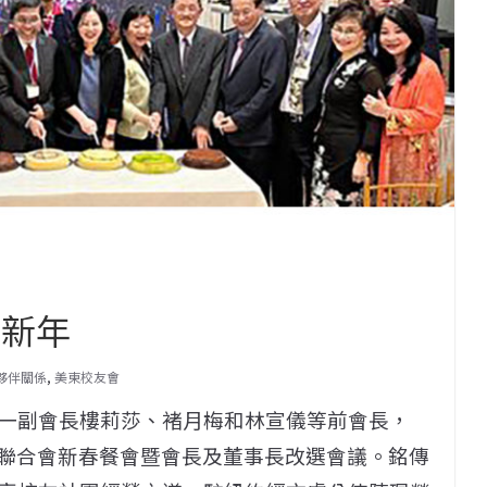
迎新年
的夥伴關係
,
美東校友會
一副會長樓莉莎、褚月梅和林宣儀等前會長，
會聯合會新春餐會暨會長及董事長改選會議。銘傳