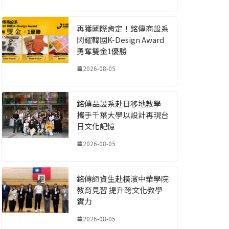
再獲國際肯定！銘傳商設系
閃耀韓國K-Design Award
勇奪雙金1優勝
2026-08-05
銘傳品設系赴日移地教學
攜手千葉大學以設計再現台
日文化記憶
2026-08-05
銘傳師資生赴橫濱中華學院
教育見習 提升跨文化教學
實力
2026-08-05