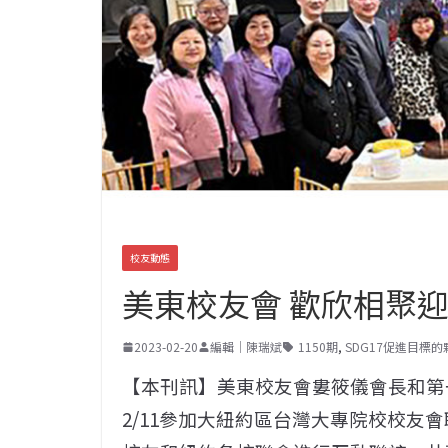
校友動態
美東校友會 歡欣相聚
2023-02-20
編輯｜陳瑞斌
1150期
,
SDG17促進目標
【本刊訊】美東校友會婁筱儀會長和第
2/11參加大紐約區台灣大專院校校友