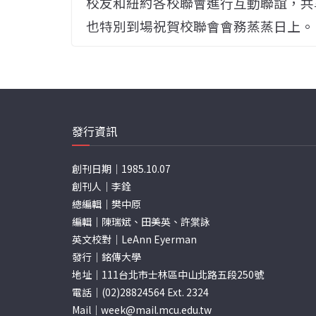
校友和紐約各校聯會進行互動聯誼，共
也特別到場祝賀校聯會會務蒸蒸日上。
發行資訊
創刊日期｜1985.10.07
創刊人｜李銓
總編輯｜樊中原
編輯｜陳瑞斌、田美英、許棠詠
英文校對｜LeAnn Eyerman
發行｜銘傳大學
地址｜111台北市士林區中山北路五段250號
電話｜(02)28824564 Ext. 2324
Mail｜
week@mail.mcu.edu.tw