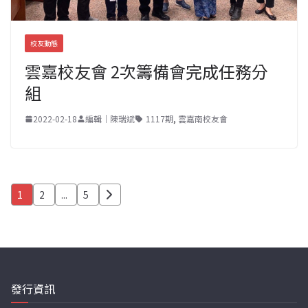
校友動態
雲嘉校友會 2次籌備會完成任務分
組
2022-02-18
編輯｜陳瑞斌
1117期
,
雲嘉南校友會
文
1
2
...
5
章
分
頁
發行資訊