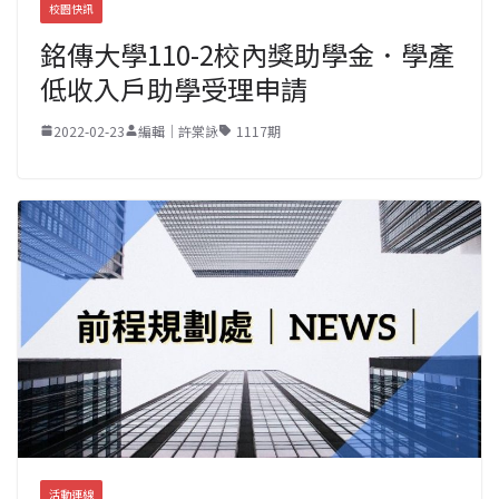
校園快訊
銘傳大學110-2校內獎助學金．學產
低收入戶助學受理申請
2022-02-23
編輯｜許棠詠
1117期
活動連線