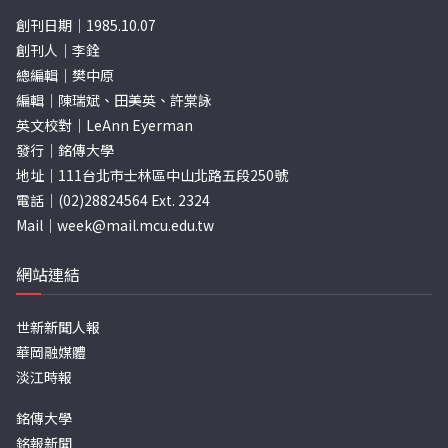
創刊日期｜1985.10.07
創刊人｜李銓
總編輯｜樊中原
編輯｜陳瑞斌、田美英、許棠詠
英文校對｜LeAnn Eyerman
發行｜銘傳大學
地址｜111台北市士林區中山北路五段250號
電話｜(02)28824564 Ext. 2324
Mail｜
week@mail.mcu.edu.tw
網站連結
世新新聞人報
華岡融媒體
淡江時報
銘傳大學
銘報新聞