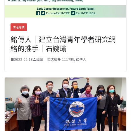
生活專欄
銘傳人｜建立台灣青年學者研究網
絡的推手｜石婉瑜
2022-02-18
編輯｜陳瑞斌
1117期
,
銘傳人