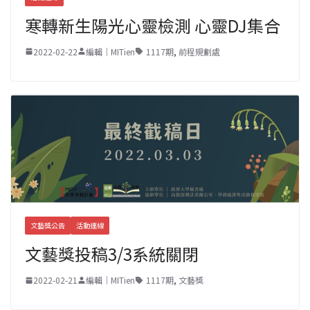
寒轉新生陽光心靈檢測 心靈DJ集合
2022-02-22
編輯｜MITien
1117期
,
前程規劃處
文藝獎公告
活動連線
文藝獎投稿3/3系統關閉
2022-02-21
編輯｜MITien
1117期
,
文藝獎