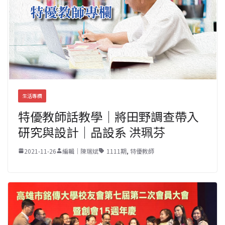
生活專欄
特優教師話教學｜將田野調查帶入
研究與設計｜品設系 洪珮芬
2021-11-26
編輯｜陳瑞斌
1111期
,
特優教師