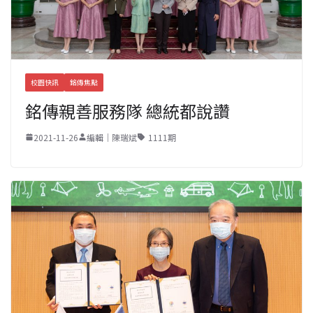
校園快訊
銘傳焦點
銘傳親善服務隊 總統都說讚
2021-11-26
編輯｜陳瑞斌
1111期