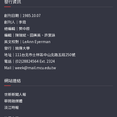
發行資訊
創刊日期｜1985.10.07
創刊人｜李銓
總編輯｜樊中原
編輯｜陳瑞斌、田美英、許棠詠
英文校對｜LeAnn Eyerman
發行｜銘傳大學
地址｜111台北市士林區中山北路五段250號
電話｜(02)28824564 Ext. 2324
Mail｜
week@mail.mcu.edu.tw
網站連結
世新新聞人報
華岡融媒體
淡江時報