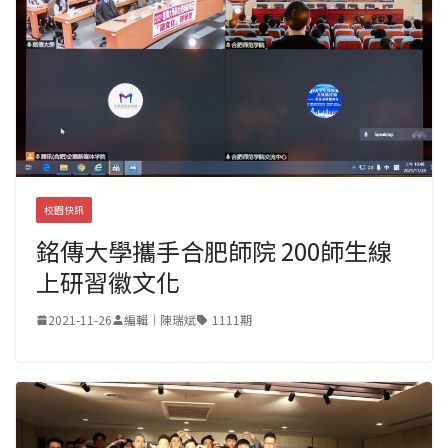
校園快訊
銘傳大學攜手合肥師院 200師生線
上研習徽文化
2021-11-26
編輯｜陳瑞斌
1111期