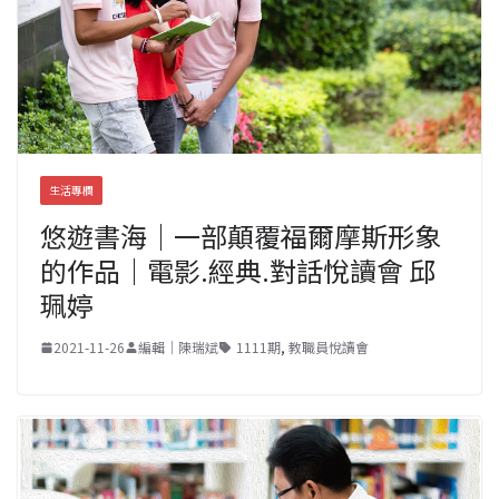
生活專欄
悠遊書海｜一部顛覆福爾摩斯形象
的作品｜電影.經典.對話悅讀會 邱
珮婷
2021-11-26
編輯｜陳瑞斌
1111期
,
教職員悅讀會