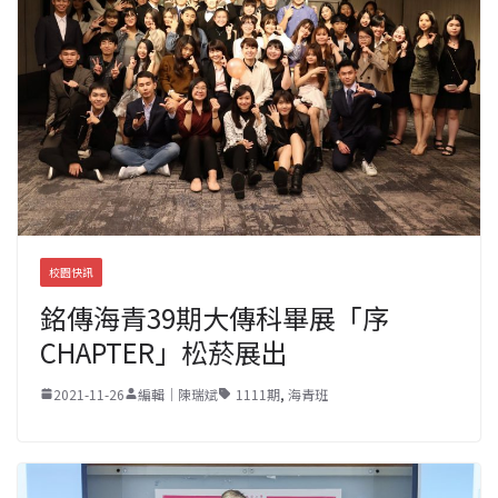
校園快訊
銘傳海青39期大傳科畢展「序
CHAPTER」松菸展出
2021-11-26
編輯｜陳瑞斌
1111期
,
海青班