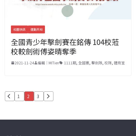
校園快訊
運動天地
全國青少年擊劍賽在銘傳 104校蒞
校較劍術傅姿晴奪季
2021-11-24
編輯｜MITien
1111期
,
全國賽
,
擊劍隊
,
校隊
,
體育室
文
1
2
3
章
分
頁