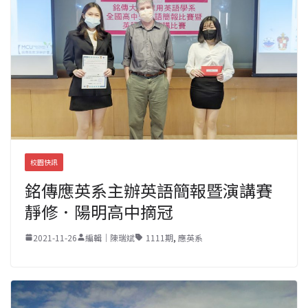
校園快訊
銘傳應英系主辦英語簡報暨演講賽
靜修．陽明高中摘冠
2021-11-26
編輯｜陳瑞斌
1111期
,
應英系