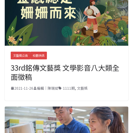
文藝獎公告
校園快訊
33rd銘傳文藝獎 文學影音八大類全
面徵稿
2021-11-26
編輯｜陳瑞斌
1111期
,
文藝獎