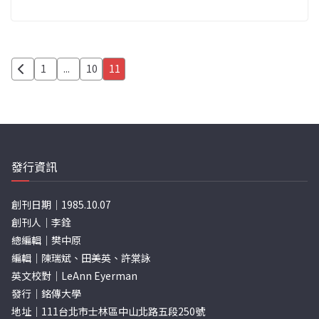
文
1
...
10
11
章
分
頁
發行資訊
創刊日期｜1985.10.07
創刊人｜李銓
總編輯｜樊中原
編輯｜陳瑞斌、田美英、許棠詠
英文校對｜LeAnn Eyerman
發行｜銘傳大學
地址｜111台北市士林區中山北路五段250號