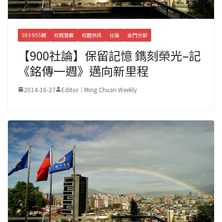
593-955期
校務發展
校園快訊
社論
金門分部
【900社論】保留記憶 鐫刻榮光–記
《銘傳一週》邁向新里程
2014-10-27
Editor｜Ming Chuan Weekly