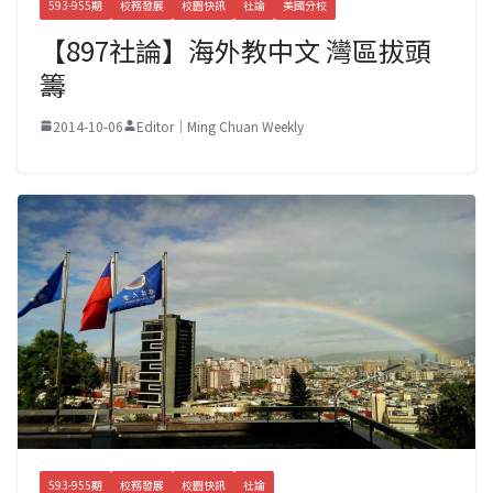
593-955期
校務發展
校園快訊
社論
美國分校
【897社論】海外教中文 灣區拔頭
籌
2014-10-06
Editor｜Ming Chuan Weekly
593-955期
校務發展
校園快訊
社論