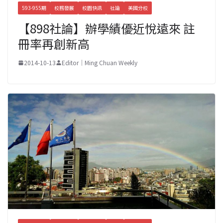
593-955期
校務發展
校園快訊
社論
美國分校
【898社論】辦學績優近悅遠來 註
冊率再創新高
2014-10-13
Editor｜Ming Chuan Weekly