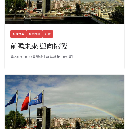
校務發展
校園快訊
社論
前瞻未來 迎向挑戰
2019-10-25
編輯｜許棠詠
1051期