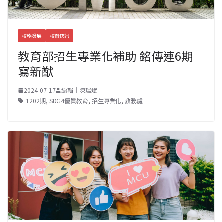
校務發展
校園快訊
教育部招生專業化補助 銘傳連6期
寫新猷
2024-07-17
編輯｜陳瑞斌
1202期
,
SDG4優質教育
,
招生專業化
,
教務處