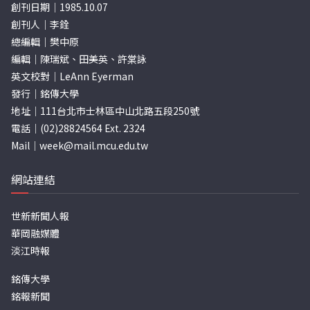
創刊日期｜1985.10.07
創刊人｜李銓
總編輯｜樊中原
編輯｜陳瑞斌、田美英、許棠詠
英文校對｜LeAnn Eyerman
發行｜銘傳大學
地址｜111台北市士林區中山北路五段250號
電話｜(02)28824564 Ext. 2324
Mail｜
week@mail.mcu.edu.tw
網站連結
世新新聞人報
華岡融媒體
淡江時報
銘傳大學
銘報新聞