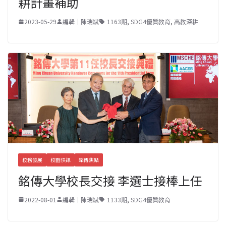
耕計畫補助
2023-05-29
編輯｜陳瑞斌
1163期
,
SDG4優質教育
,
高教深耕
校務發展
校園快訊
銘傳焦點
銘傳大學校長交接 李選士接棒上任
2022-08-01
編輯｜陳瑞斌
1133期
,
SDG4優質教育