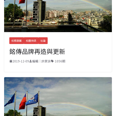
校務發展
校園快訊
社論
銘傳品牌再造與更新
2019-12-09
編輯｜許棠詠
1056期