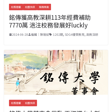
校務發展
校園快訊
銘傳焦點
銘傳獲高教深耕113年經費補助
7770萬 浥注校務發展好luckly
2024-06-28
編輯｜陳瑞斌
1202期
,
SDG4優質教育
,
高教深耕
校務發展
校園快訊