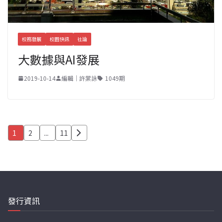
校務發展
校園快訊
社論
大數據與AI發展
2019-10-14
編輯｜許棠詠
1049期
文
1
2
...
11
章
分
頁
發行資訊