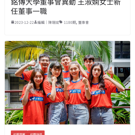
銘傳大學董事會異動 王淑嫻女士新
任董事一職
2023-12-22
編輯｜陳瑞斌
1180期
,
董事會
校務發展
校園快訊