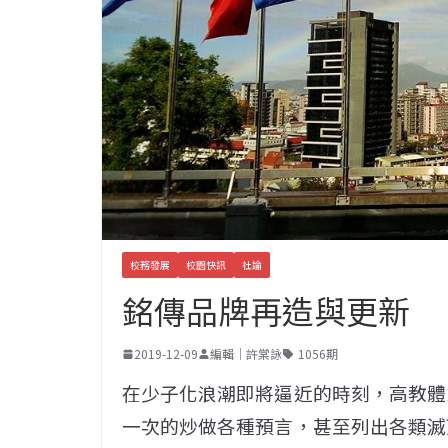
校務發展
校園快訊
社論
銘傳品牌再造與更新
2019-12-09
編輯｜許棠詠
1056期
在少子化浪潮即將逼近的時刻，高教體
一次的炒做各種預言，甚至列出各類滅