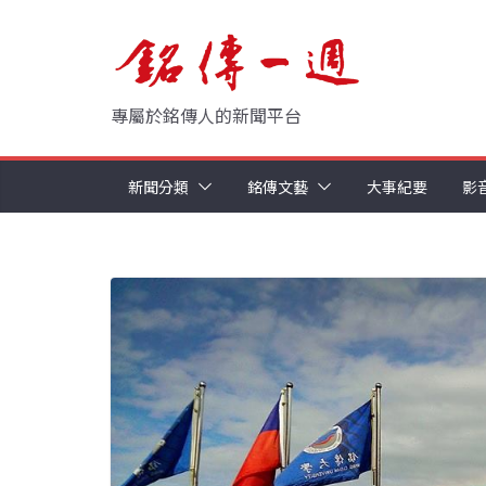
Skip
to
content
專屬於銘傳人的新聞平台
新聞分類
銘傳文藝
大事紀要
影