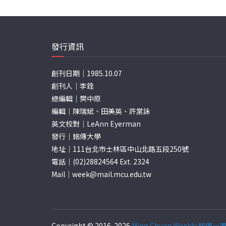
發行資訊
創刊日期｜1985.10.07
創刊人｜李銓
總編輯｜樊中原
編輯｜陳瑞斌、田美英、許棠詠
英文校對｜LeAnn Eyerman
發行｜銘傳大學
地址｜111台北市士林區中山北路五段250號
電話｜(02)28824564 Ext. 2324
Mail｜
week@mail.mcu.edu.tw
Copyright © 2016-2026
Ming Chuan Weekly 銘傳一