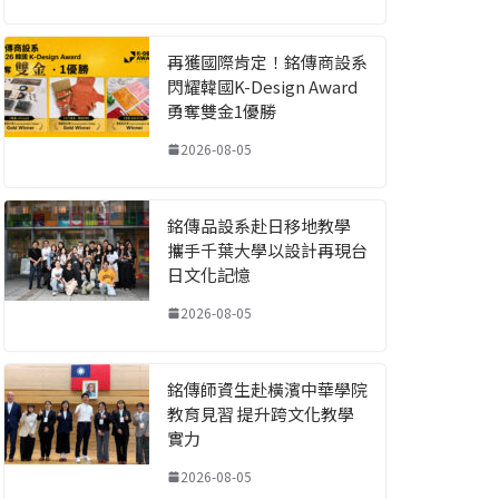
再獲國際肯定！銘傳商設系
閃耀韓國K-Design Award
勇奪雙金1優勝
2026-08-05
銘傳品設系赴日移地教學
攜手千葉大學以設計再現台
日文化記憶
2026-08-05
銘傳師資生赴橫濱中華學院
教育見習 提升跨文化教學
實力
2026-08-05