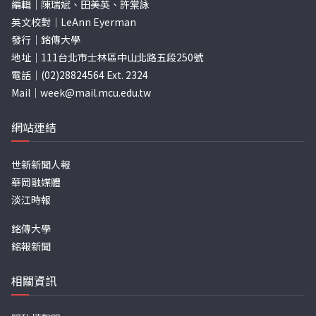
編輯｜陳瑞斌、田美英、許棠詠
英文校對｜LeAnn Eyerman
發行｜銘傳大學
地址｜111台北市士林區中山北路五段250號
電話｜(02)28824564 Ext. 2324
Mail｜
week@mail.mcu.edu.tw
網站連結
世新新聞人報
華岡融媒體
淡江時報
銘傳大學
銘報新聞
相關資訊