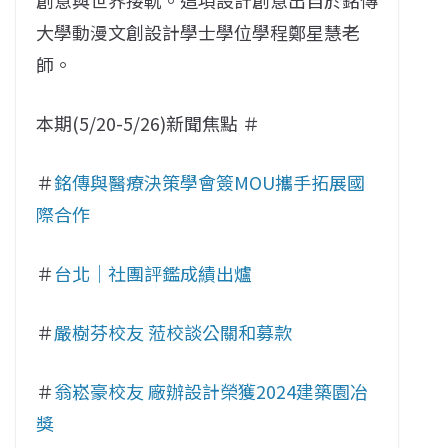
創意與世界接軌。這項設計創意出自於銘傳
大學動漫文創設計學士學位學程鄭星慧老
師。
本期(5/20-5/26)新聞焦點 ＃
＃
銘傳與醫療決策學會簽MOU攜手拓展國
際合作
＃
台北｜社團評鑑成績出爐
＃
嚴樹芬校友 蒞校談公關和募款
＃
翁崧豪校友 廠辦設計榮獲2024建築園冶
獎