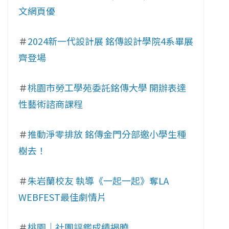
文網頁優
＃
2024新一代設計展 銘傳設計學院4系畢展
齊登場
＃
桃園市勞工學苑委託銘傳大學 開辦表達
性藝術諮商課程
＃
推動淨零排放 銘傳金門分部邀小學生種
樹去！
＃
朱岩蘭校友 執導《一起一起》奪LA
WEBFEST最佳劇情片
＃
桃園｜社團評鑑成績揭曉