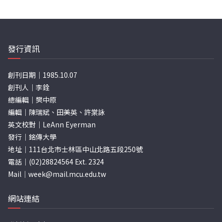
發行資訊
創刊日期｜1985.10.07
創刊人｜李銓
總編輯｜樊中原
編輯｜陳瑞斌、田美英、許棠詠
英文校對｜LeAnn Eyerman
發行｜銘傳大學
地址｜111台北市士林區中山北路五段250號
電話｜(02)28824564 Ext. 2324
Mail｜
week@mail.mcu.edu.tw
網站連結