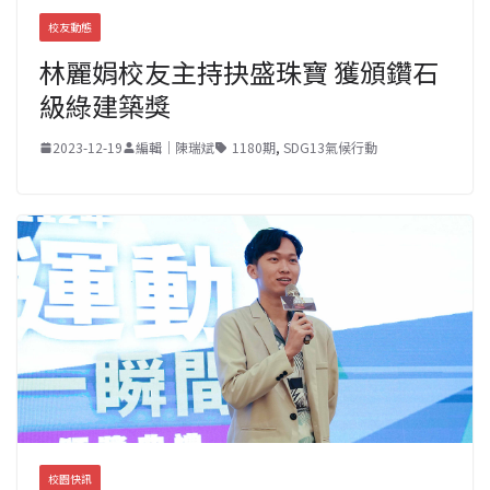
校友動態
林麗娟校友主持抉盛珠寶 獲頒鑽石
級綠建築獎
2023-12-19
編輯｜陳瑞斌
1180期
,
SDG13氣候行動
校園快訊