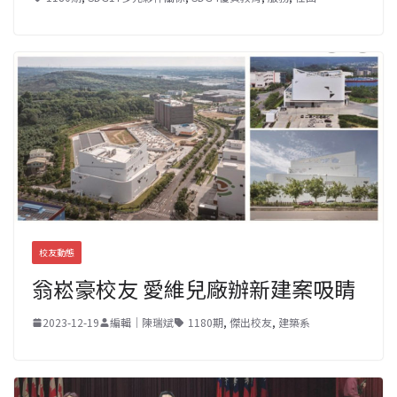
校友動態
翁崧豪校友 愛維兒廠辦新建案吸睛
2023-12-19
編輯｜陳瑞斌
1180期
,
傑出校友
,
建築系