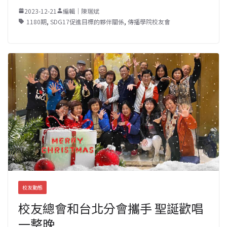
2023-12-21
編輯｜陳瑞斌
1180期
,
SDG17促進目標的夥伴關係
,
傳播學院校友會
校友動態
校友總會和台北分會攜手 聖誕歡唱
一整晚