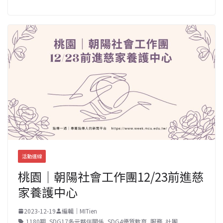
活動連線
桃園｜朝陽社會工作團12/23前進慈
家養護中心
2023-12-19
編輯｜MITien
1180期
,
SDG17多元夥伴關係
,
SDG4優質教育
,
服務
,
社團