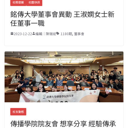
校務發展
校園快訊
銘傳大學董事會異動 王淑嫻女士新
任董事一職
2023-12-22
編輯｜陳瑞斌
1180期
,
董事會
校友動態
傳播學院院友會 想享分享 經驗傳承