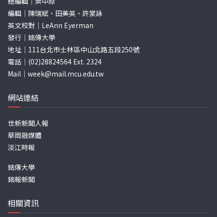
總編輯｜樊中原
編輯｜陳瑞斌、田美英、許棠詠
英文校對｜LeAnn Eyerman
發行｜銘傳大學
地址｜111台北市士林區中山北路五段250號
電話｜(02)28824564 Ext. 2324
Mail｜
week@mail.mcu.edu.tw
網站連結
世新新聞人報
華岡融媒體
淡江時報
銘傳大學
銘報新聞
相關資訊