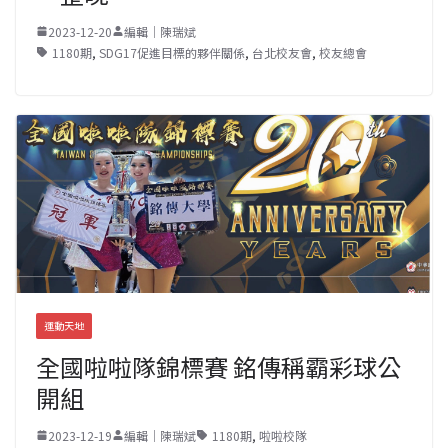
2023-12-20
編輯｜陳瑞斌
1180期
,
SDG17促進目標的夥伴關係
,
台北校友會
,
校友總會
運動天地
全國啦啦隊錦標賽 銘傳稱霸彩球公
開組
2023-12-19
編輯｜陳瑞斌
1180期
,
啦啦校隊