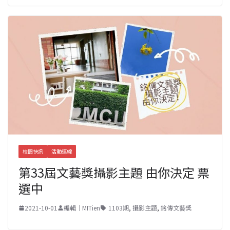
校園快訊
活動連線
第33屆文藝獎攝影主題 由你決定 票
選中
2021-10-01
編輯｜MITien
1103期
,
攝影主題
,
銘傳文藝獎