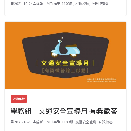
2021-10-04
編輯｜MITien
1103期
,
桃園校區
,
社團博覽會
活動連線
學務組｜交通安全宣導月 有獎徵答
2021-10-03
編輯｜MITien
1103期
,
交通安全宣導
,
有獎徵答