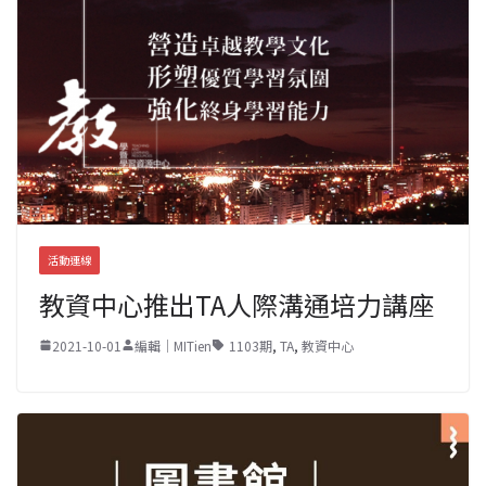
活動連線
教資中心推出TA人際溝通培力講座
2021-10-01
編輯｜MITien
1103期
,
TA
,
教資中心