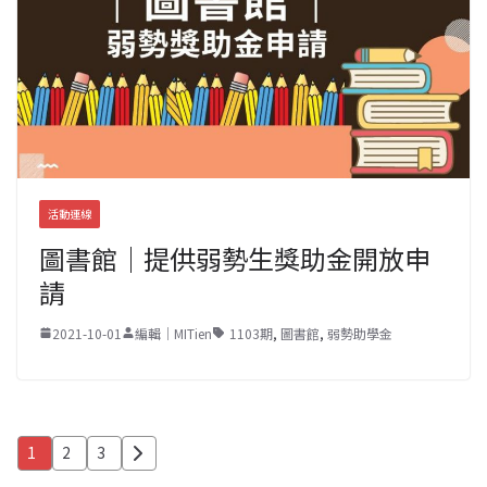
活動連線
圖書館｜提供弱勢生獎助金開放申
請
2021-10-01
編輯｜MITien
1103期
,
圖書館
,
弱勢助學金
文
1
2
3