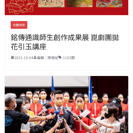
校園快訊
銘傳通識師生創作成果展 崑劇團拋
花引玉講座
2021-10-04
編輯｜陳瑞斌
1103期