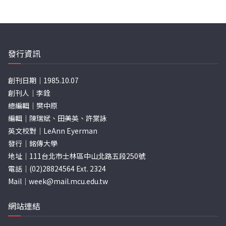
章
分
頁
發行資訊
創刊日期｜1985.10.07
創刊人｜李銓
總編輯｜樊中原
編輯｜陳瑞斌、田美英、許棠詠
英文校對｜LeAnn Eyerman
發行｜銘傳大學
地址｜111台北市士林區中山北路五段250號
電話｜(02)28824564 Ext. 2324
Mail｜
week@mail.mcu.edu.tw
網站連結