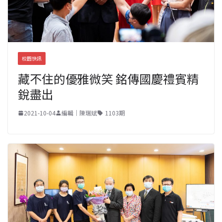
校園快訊
藏不住的優雅微笑 銘傳國慶禮賓精
銳盡出
2021-10-04
編輯｜陳瑞斌
1103期