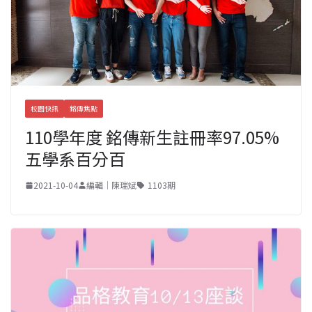
校園快訊
銘傳焦點
110學年度 銘傳新生註冊率97.05%
五學系百分百
2021-10-04
編輯｜陳瑞斌
1103期