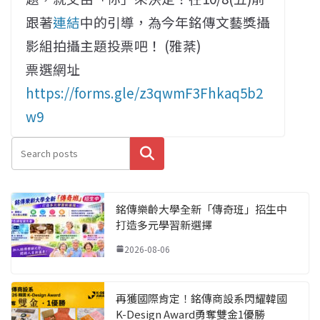
跟著
連結
中的引導，為今年銘傳文藝獎攝
影組拍攝主題投票吧！ (雅棻)
票選網址
https://forms.gle/z3qwmF3Fhkaq5b2
w9
搜尋
銘傳樂齡大學全新「傳奇班」招生中
打造多元學習新選擇
2026-08-06
再獲國際肯定！銘傳商設系閃耀韓國
K-Design Award勇奪雙金1優勝