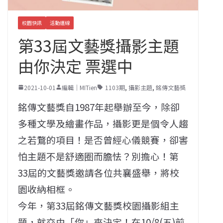
校園快訊
活動連線
第33屆文藝獎攝影主題
由你決定 票選中
2021-10-01
編輯｜MITien
1103期
,
攝影主題
,
銘傳文藝獎
銘傳文藝獎自1987年起舉辦至今，除卻
多種文學及繪畫作品，攝影更是個令人趨
之若鶩的項目！是否曾經心儀競賽，卻害
怕主題不是舒適圈而膽怯？別擔心！第
33屆的文藝獎邀請各位共襄盛舉，將校
園收納相框。
今年，第33屆銘傳文藝獎校園攝影組主
題，就交由「你」來決定！在10/8(五)前