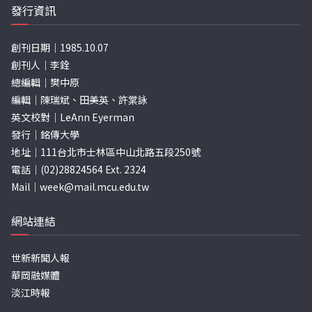
發行資訊
創刊日期｜1985.10.07
創刊人｜李銓
總編輯｜樊中原
編輯｜陳瑞斌、田美英、許棠詠
英文校對｜LeAnn Eyerman
發行｜銘傳大學
地址｜111台北市士林區中山北路五段250號
電話｜(02)28824564 Ext. 2324
Mail｜
week@mail.mcu.edu.tw
網站連結
世新新聞人報
華岡融媒體
淡江時報