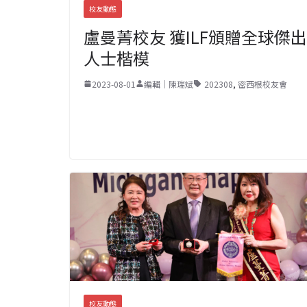
校友動態
盧曼菁校友 獲ILF頒贈全球傑出
人士楷模
2023-08-01
編輯｜陳瑞斌
202308
,
密西根校友會
校友動態