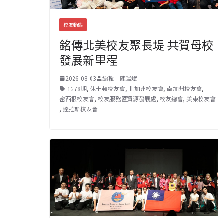
校友動態
銘傳北美校友聚長堤 共賀母校
發展新里程
2026-08-03
編輯｜陳瑞斌
1278期
,
休士頓校友會
,
北加州校友會
,
南加州校友會
,
密西根校友會
,
校友服務暨資源發展處
,
校友總會
,
美東校友會
,
達拉斯校友會