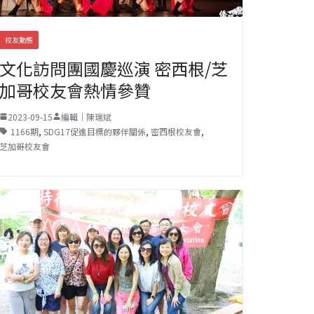
校友動態
文化訪問團國慶巡演 密西根/芝
加哥校友會熱情參贊
2023-09-15
編輯｜陳瑞斌
1166期
,
SDG17促進目標的夥伴關係
,
密西根校友會
,
芝加哥校友會