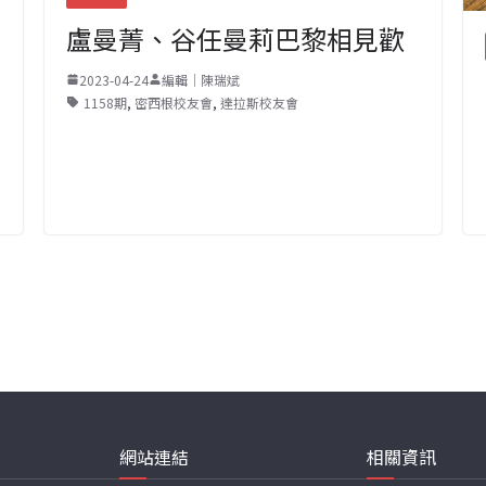
盧曼菁、谷任曼莉巴黎相見歡
2023-04-24
編輯｜陳瑞斌
1158期
,
密西根校友會
,
達拉斯校友會
網站連結
相關資訊