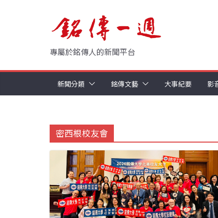
Skip
to
content
專屬於銘傳人的新聞平台
新聞分類
銘傳文藝
大事紀要
影
密西根校友會