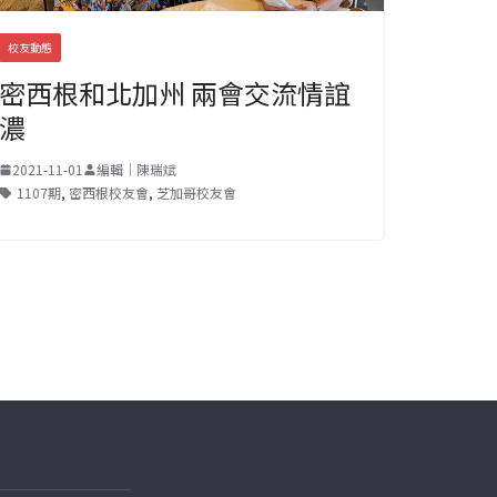
校友動態
密西根和北加州 兩會交流情誼
濃
2021-11-01
編輯｜陳瑞斌
1107期
,
密西根校友會
,
芝加哥校友會