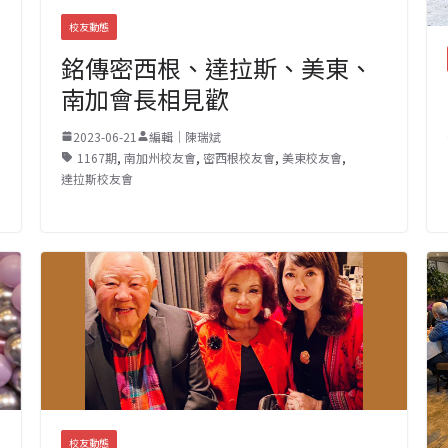
校友動態
銘傳密西根、達拉斯、美東、
南加會長相見歡
2023-06-21
編輯｜陳瑞斌
1167期
,
南加州校友會
,
密西根校友會
,
美東校友會
,
達拉斯校友會
校友動態