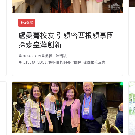
校友動態
盧曼菁校友 引領密西根領事團
探索臺灣創新
2024-03-29
編輯｜陳瑞斌
1190期
,
SDG17促進目標的夥伴關係
,
密西根校友會