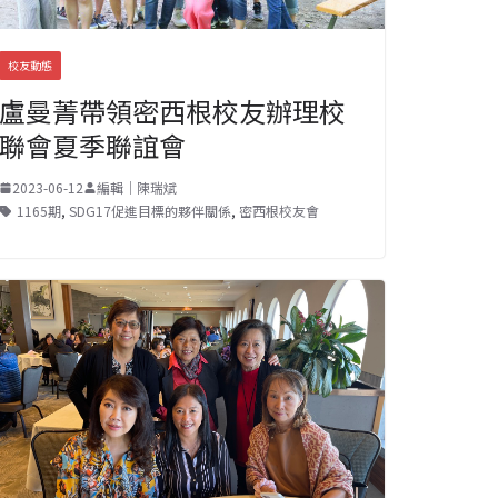
校友動態
盧曼菁帶領密西根校友辦理校
聯會夏季聯誼會
2023-06-12
編輯｜陳瑞斌
1165期
,
SDG17促進目標的夥伴關係
,
密西根校友會