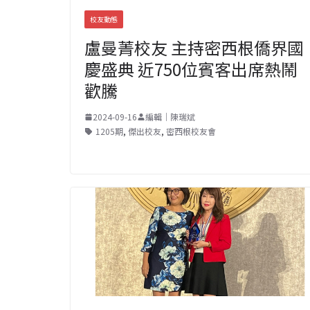
校友動態
盧曼菁校友 主持密西根僑界國
慶盛典 近750位賓客出席熱鬧
歡騰
2024-09-16
編輯｜陳瑞斌
1205期
,
傑出校友
,
密西根校友會