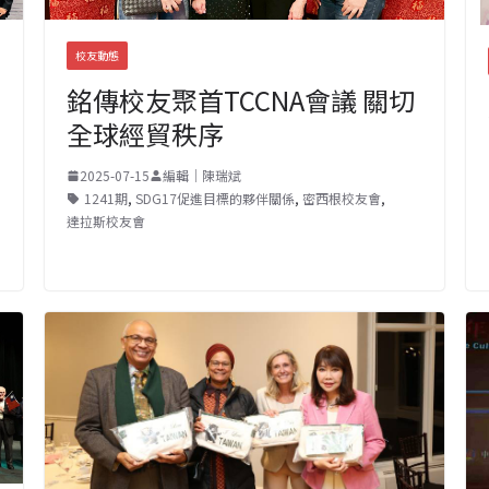
校友動態
銘傳校友聚首TCCNA會議 關切
全球經貿秩序
2025-07-15
編輯｜陳瑞斌
1241期
,
SDG17促進目標的夥伴關係
,
密西根校友會
,
達拉斯校友會