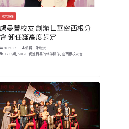
校友動態
盧曼菁校友 創辦世華密西根分
會 卸任獲高度肯定
2025-05-09
編輯｜陳瑞斌
1235期
,
SDG17促進目標的夥伴關係
,
密西根校友會