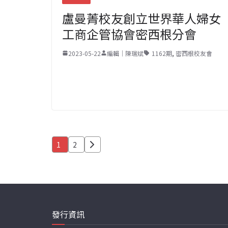
盧曼菁校友創立世界華人婦女
工商企管協會密西根分會
2023-05-22
編輯｜陳瑞斌
1162期
,
密西根校友會
文
1
2
章
分
頁
發行資訊