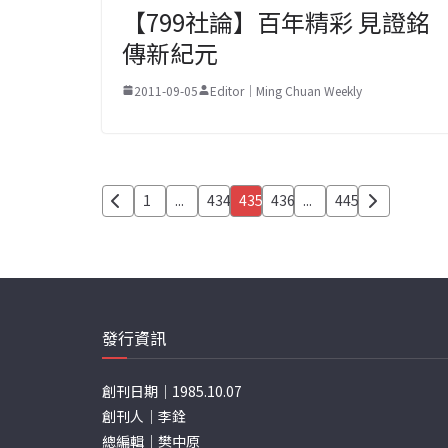
【799社論】百年精彩 見證銘
傳新紀元
2011-09-05
Editor｜Ming Chuan Weekly
文
1
...
434
435
436
...
445
章
分
頁
發行資訊
創刊日期｜1985.10.07
創刊人｜李銓
總編輯｜樊中原