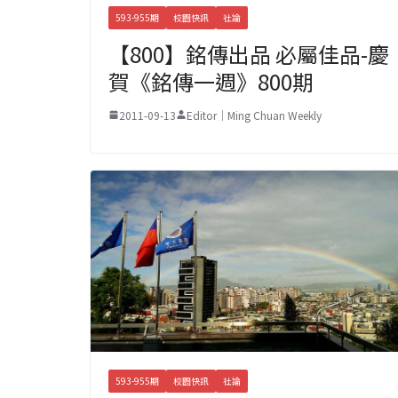
593-955期
校園快訊
社論
【800】銘傳出品 必屬佳品-慶
賀《銘傳一週》800期
2011-09-13
Editor｜Ming Chuan Weekly
593-955期
校園快訊
社論