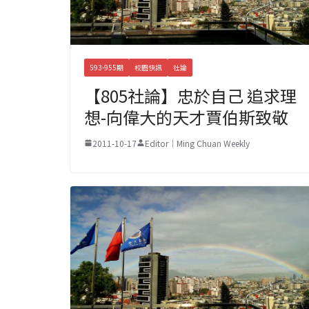
593-955期
校園快訊
社論
【805社論】忠於自己 追求理
想-向偉大的天才賈伯斯致敬
2011-10-17
Editor｜Ming Chuan Weekly