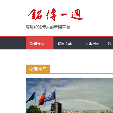
Skip
to
content
專屬於銘傳人的新聞平台
新聞分類
銘傳文藝
大事紀要
影
校園快訊