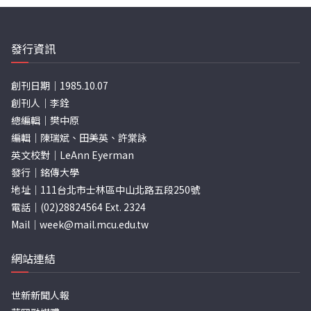
發行資訊
創刊日期｜1985.10.07
創刊人｜李銓
總編輯｜樊中原
編輯｜陳瑞斌、田美英、許棠詠
英文校對｜LeAnn Eyerman
發行｜銘傳大學
地址｜111台北市士林區中山北路五段250號
電話｜(02)28824564 Ext. 2324
Mail｜
week@mail.mcu.edu.tw
網站連結
世新新聞人報