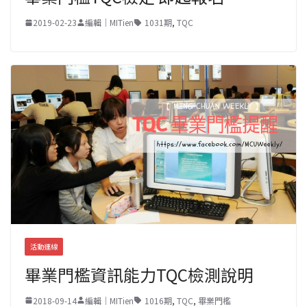
2019-02-23
編輯｜MITien
1031期
,
TQC
活動連線
畢業門檻資訊能力TQC檢測說明
2018-09-14
編輯｜MITien
1016期
,
TQC
,
畢業門檻