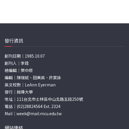
發行資訊
創刊日期｜1985.10.07
創刊人｜李銓
總編輯｜樊中原
編輯｜陳瑞斌、田美英、許棠詠
英文校對｜LeAnn Eyerman
發行｜銘傳大學
地址｜111台北市士林區中山北路五段250號
電話｜(02)28824564 Ext. 2324
Mail｜
week@mail.mcu.edu.tw
網站連結