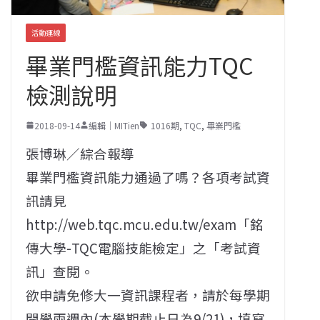
活動連線
畢業門檻資訊能力TQC
檢測說明
2018-09-14
編輯｜MITien
1016期
,
TQC
,
畢業門檻
張博琳／綜合報導
畢業門檻資訊能力通過了嗎？各項考試資
訊請見
http://web.tqc.mcu.edu.tw/exam「銘
傳大學-TQC電腦技能檢定」之「考試資
訊」查閱。
欲申請免修大一資訊課程者，請於每學期
開學兩週內(本學期截止日為9/21)，填寫