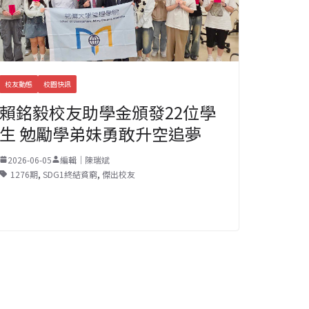
校友動態
校園快訊
賴銘毅校友助學金頒發22位學
生 勉勵學弟妹勇敢升空追夢
2026-06-05
編輯｜陳瑞斌
1276期
,
SDG1終結貧窮
,
傑出校友