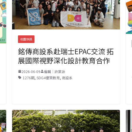
校園快訊
銘傳商設系赴瑞士EPAC交流 拓
展國際視野深化設計教育合作
2026-06-09
編輯｜許棠詠
1276期
,
SDG4優質教育
,
商設系