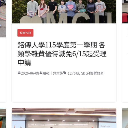
校園快訊
銘傳大學115學度第一學期 各
類學雜費優待減免6/15起受理
申請
2026-06-08
編輯｜許棠詠
1276期
,
SDG4優質教育