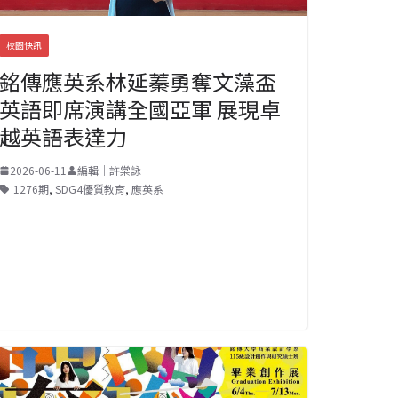
校園快訊
銘傳應英系林延蓁勇奪文藻盃
英語即席演講全國亞軍 展現卓
越英語表達力
2026-06-11
編輯｜許棠詠
1276期
,
SDG4優質教育
,
應英系