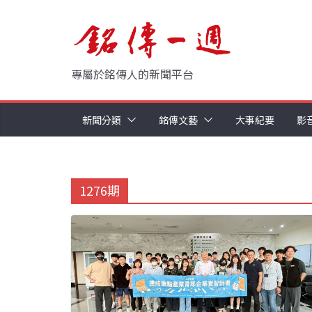
Skip
to
content
專屬於銘傳人的新聞平台
新聞分類
銘傳文藝
大事紀要
影
1276期