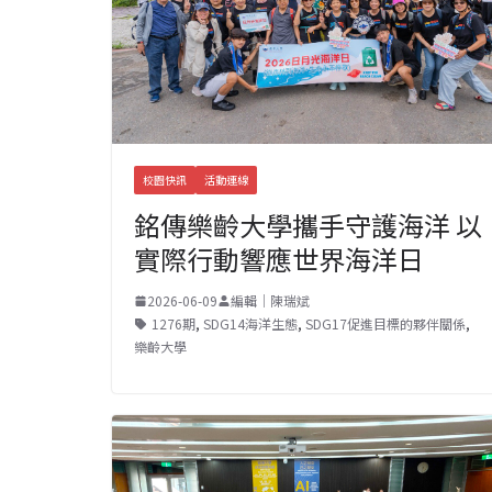
校園快訊
活動連線
銘傳樂齡大學攜手守護海洋 以
實際行動響應世界海洋日
2026-06-09
編輯｜陳瑞斌
1276期
,
SDG14海洋生態
,
SDG17促進目標的夥伴關係
,
樂齡大學