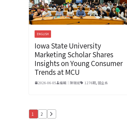
ENGLISH
Iowa State University
Marketing Scholar Shares
Insights on Young Consumer
Trends at MCU
2026-06-05
編輯｜陳瑞斌
1276期
,
國企系
文
1
2
章