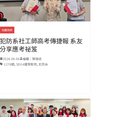
校園快訊
犯防系社工師高考傳捷報 系友
分享應考祕笈
2026-06-06
編輯｜陳瑞斌
1276期
,
SDG4優質教育
,
犯防系