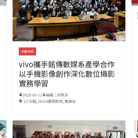
校園快訊
vivo攜手銘傳數媒系產學合作
以手機影像創作深化數位攝影
實務學習
2026-06-12
編輯｜許棠詠
1276期
,
SDG4優質教育
,
數媒系