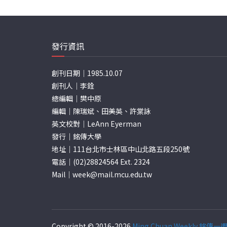
分
頁
發行資訊
創刊日期｜1985.10.07
創刊人｜李銓
總編輯｜樊中原
編輯｜陳瑞斌、田美英、許棠詠
英文校對｜LeAnn Eyerman
發行｜銘傳大學
地址｜111台北市士林區中山北路五段250號
電話｜(02)28824564 Ext. 2324
Mail｜
week@mail.mcu.edu.tw
Copyright © 2016-2026
Ming Chuan Weekly 銘傳一