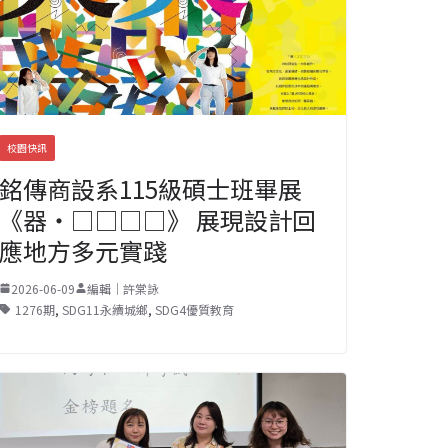
校園快訊
銘傳商設系115級碩士班畢展
《器・□□□□》 展現設計回
應地方多元實踐
2026-06-09
編輯｜許棠詠
1276期
,
SDG11永續城鄉
,
SDG4優質教育