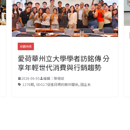
校園快訊
愛荷華州立大學學者訪銘傳 分
享年輕世代消費與行銷趨勢
2026-06-05
編輯｜陳瑞斌
1276期
,
SDG17促進目標的夥伴關係
,
國企系