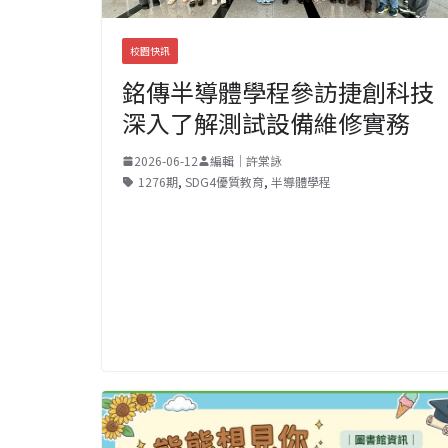
校園快訊
銘傳半導體學程參訪捷創科技
深入了解測試設備維修實務
2026-06-12
編輯｜許棠詠
1276期
,
SDG4優質教育
,
半導體學程