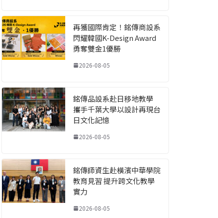
再獲國際肯定！銘傳商設系
閃耀韓國K-Design Award
勇奪雙金1優勝
2026-08-05
銘傳品設系赴日移地教學
攜手千葉大學以設計再現台
日文化記憶
2026-08-05
銘傳師資生赴橫濱中華學院
教育見習 提升跨文化教學
實力
2026-08-05