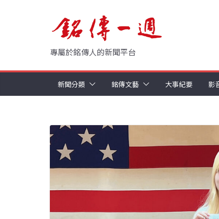
Skip
to
content
專屬於銘傳人的新聞平台
新聞分類
銘傳文藝
大事紀要
影