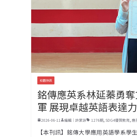
校園快訊
銘傳應英系林延蓁勇奪
軍 展現卓越英語表達
2026-06-11
編輯｜許棠詠
1276期
,
SDG4優質教育
,
應
【本刊訊】銘傳大學應用英語學系學生6