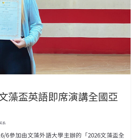
文藻盃英語即席演講全國亞
力
英系
/6參加由文藻外語大學主辦的「2026文藻盃全