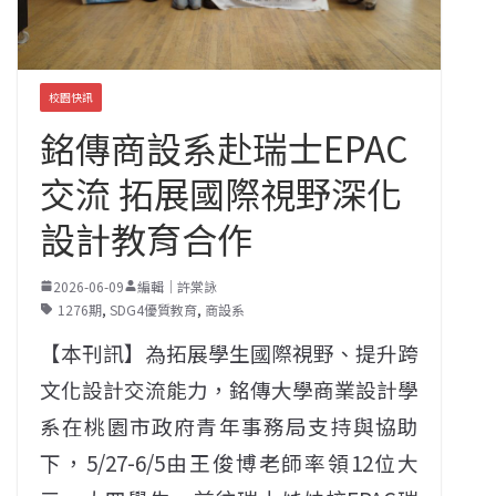
校園快訊
銘傳商設系赴瑞士EPAC
交流 拓展國際視野深化
設計教育合作
2026-06-09
編輯｜許棠詠
1276期
,
SDG4優質教育
,
商設系
【本刊訊】為拓展學生國際視野、提升跨
文化設計交流能力，銘傳大學商業設計學
系在桃園市政府青年事務局支持與協助
下，5/27-6/5由王俊博老師率領12位大