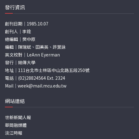
發行資訊
創刊日期｜1985.10.07
創刊人｜李銓
總編輯｜樊中原
編輯｜陳瑞斌、田美英、許棠詠
英文校對｜LeAnn Eyerman
發行｜銘傳大學
地址｜111台北市士林區中山北路五段250號
電話｜(02)28824564 Ext. 2324
Mail｜
week@mail.mcu.edu.tw
網站連結
世新新聞人報
華岡融媒體
淡江時報