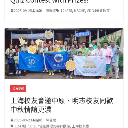
2025-09-25
編輯｜陳瑞斌
1243期
,
MSCHE
,
SDG4優質教育
校友動態
上海校友會邀中原、明志校友同歡
中秋情誼更濃
2025-09-23
編輯｜陳瑞斌
1243期
,
SDG17促進目標的夥伴關係
,
上海校友會