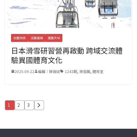
校園快訊
活動連線
運動天地
日本滑雪研習營再啟動 跨域交流體
驗異國體育文化
2025-09-22
編輯｜陳瑞斌
1243期
,
滑雪團
,
體育室
文
1
2
3
章
分