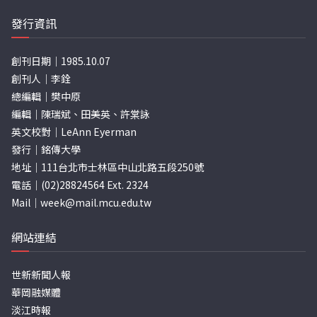
頁
發行資訊
創刊日期｜1985.10.07
創刊人｜李銓
總編輯｜樊中原
編輯｜陳瑞斌、田美英、許棠詠
英文校對｜LeAnn Eyerman
發行｜銘傳大學
地址｜111台北市士林區中山北路五段250號
電話｜(02)28824564 Ext. 2324
Mail｜
week@mail.mcu.edu.tw
網站連結
世新新聞人報
華岡融媒體
淡江時報