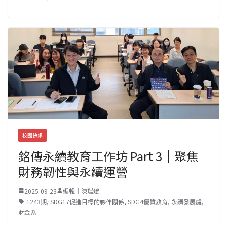
校園快訊
銘傳永續教育工作坊 Part 3｜聚焦
財務韌性與永續運營
2025-09-23
編輯｜陳瑞斌
1243期
,
SDG17促進目標的夥伴關係
,
SDG4優質教育
,
永續發展處
,
財金系