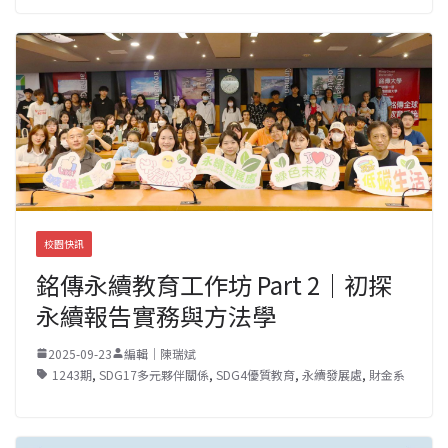
校園快訊
銘傳永續教育工作坊 Part 2｜初探
永續報告實務與方法學
2025-09-23
編輯｜陳瑞斌
1243期
,
SDG17多元夥伴關係
,
SDG4優質教育
,
永續發展處
,
財金系