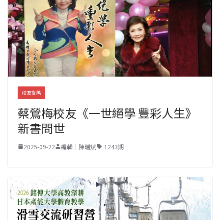
校友動態
蔡鶯梅校友《一世絕學 豐彩人生》
新書問世
2025-09-22
編輯｜陳瑞斌
1243期