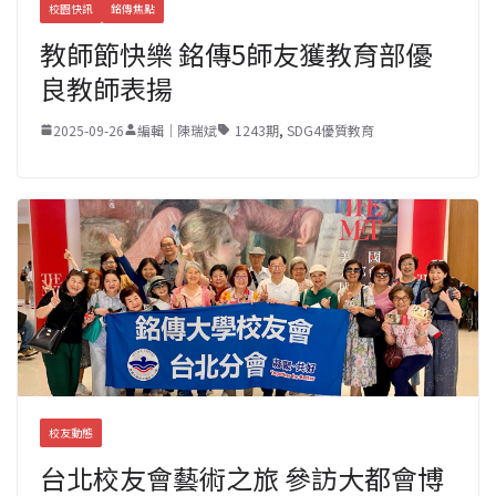
校園快訊
銘傳焦點
教師節快樂 銘傳5師友獲教育部優
良教師表揚
2025-09-26
編輯｜陳瑞斌
1243期
,
SDG4優質教育
校友動態
台北校友會藝術之旅 參訪大都會博