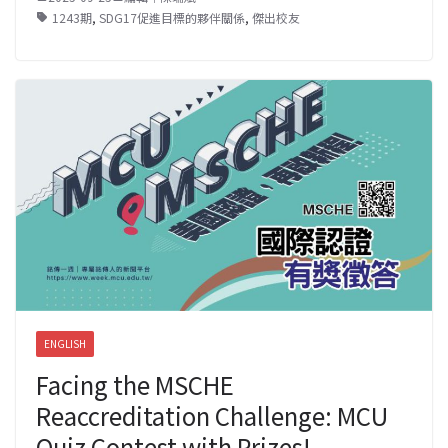
1243期
,
SDG17促進目標的夥伴關係
,
傑出校友
ENGLISH
Facing the MSCHE
Reaccreditation Challenge: MCU
Quiz Contest with Prizes!