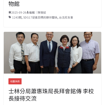
物館
2025-09-26
編輯｜陳瑞斌
1243期
,
SDG17促進目標的夥伴關係
,
台北校友會
校園快訊
士林分局蕭惠珠局長拜會銘傳 李校
長接待交流