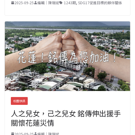
2025-09-25
編輯｜陳瑞斌
1243期
,
SDG17促進目標的夥伴關係
校園快訊
人之兒女，己之兒女 銘傳伸出援手
關懷花蓮災情
2025-09-25
編輯｜陳瑞斌