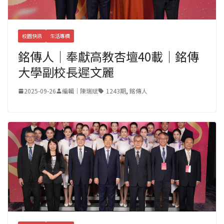
校園快訊
生活專欄
銘傳人｜奉獻高教杏壇40載｜銘傳
大學副校長遲文麗
2025-09-26
編輯｜陳瑞斌
1243期
,
銘傳人