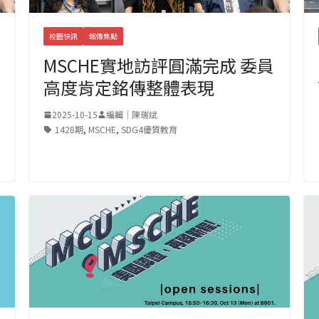
校園快訊
銘傳焦點
MSCHE實地訪評圓滿完成 委員
高度肯定銘傳整體表現
2025-10-15
編輯｜陳瑞斌
1428期
,
MSCHE
,
SDG4優質教育