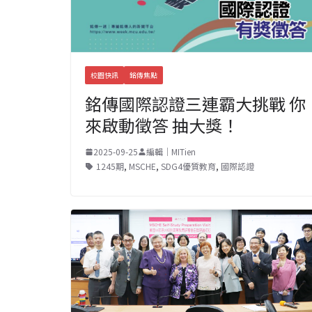
校園快訊
銘傳焦點
銘傳國際認證三連霸大挑戰 你
來啟動徵答 抽大獎！
2025-09-25
編輯｜MITien
1245期
,
MSCHE
,
SDG4優質教育
,
國際認證