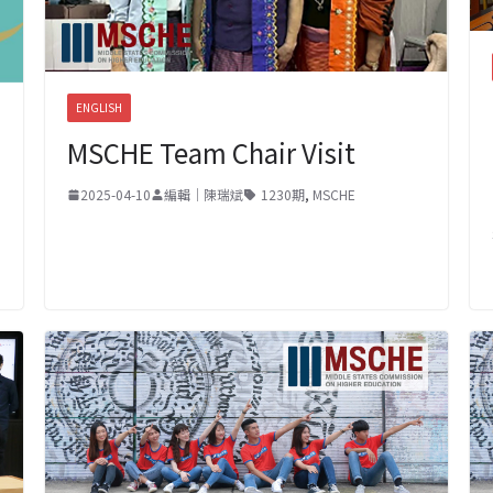
ENGLISH
MSCHE Team Chair Visit
2025-04-10
編輯｜陳瑞斌
1230期
,
MSCHE