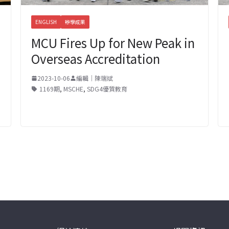
ENGLISH
辦學成果
MCU Fires Up for New Peak in
Overseas Accreditation
2023-10-06
編輯｜陳瑞斌
1169期
,
MSCHE
,
SDG4優質教育