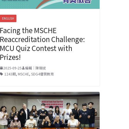
ENGLISH
Facing the MSCHE
Reaccreditation Challenge:
MCU Quiz Contest with
Prizes!
2025-09-25
編輯｜陳瑞斌
1243期
,
MSCHE
,
SDG4優質教育