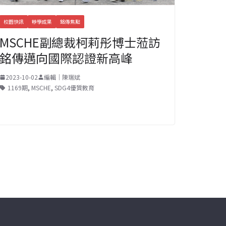
校園快訊
辦學成果
銘傳焦點
MSCHE副總裁柯莉彤博士蒞訪
銘傳邁向國際認證新高峰
2023-10-02
編輯｜陳瑞斌
1169期
,
MSCHE
,
SDG4優質教育