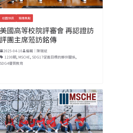
校園快訊
銘傳焦點
美國高等校院評審會 再認證訪
評團主席蒞訪銘傳
2025-04-10
編輯｜陳瑞斌
1230期
,
MSCHE
,
SDG17促進目標的夥伴關係
,
SDG4優質教育