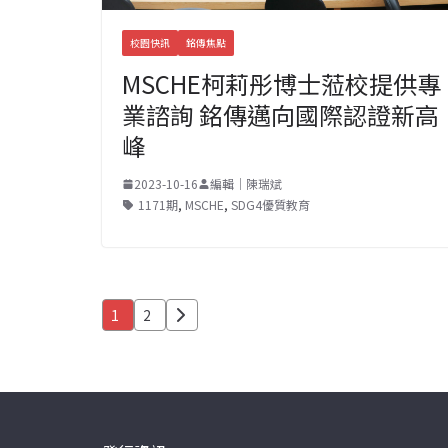
校園快訊
銘傳焦點
MSCHE柯莉彤博士蒞校提供專
業諮詢 銘傳邁向國際認證新高
峰
2023-10-16
編輯｜陳瑞斌
1171期
,
MSCHE
,
SDG4優質教育
文
1
2
章
分
頁