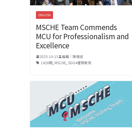
ENGLISH
MSCHE Team Commends
MCU for Professionalism and
Excellence
2025-10-15
編輯｜陳瑞斌
1428期
,
MSCHE
,
SDG4優質教育