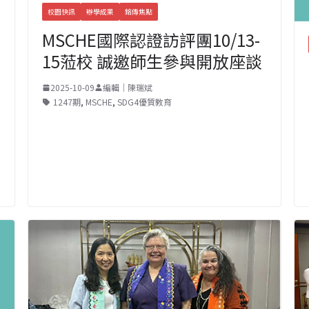
校園快訊
辦學成果
銘傳焦點
MSCHE國際認證訪評團10/13-
15蒞校 誠邀師生參與開放座談
2025-10-09
編輯｜陳瑞斌
1247期
,
MSCHE
,
SDG4優質教育