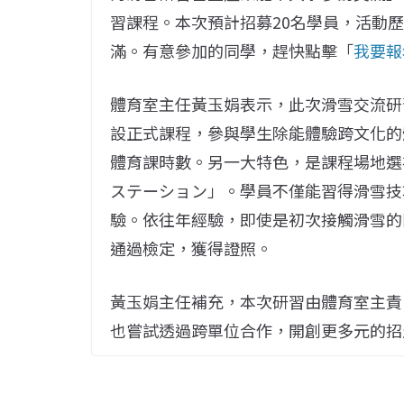
習課程。本次預計招募20名學員，活動
滿。有意參加的同學，趕快點擊「
我要報
體育室主任黃玉娟表示，此次滑雪交流研
設正式課程，參與學生除能體驗跨文化的體
體育課時數。另一大特色，是課程場地選
ステーション」。學員不僅能習得滑雪技
驗。依往年經驗，即使是初次接觸滑雪的
通過檢定，獲得證照。
黃玉娟主任補充，本次研習由體育室主責
也嘗試透過跨單位合作，開創更多元的招