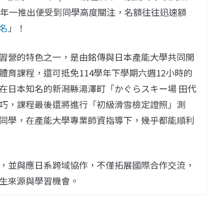
歷年一推出便受到同學高度關注，名額往往迅速額
名
」！
習營的特色之一，是由銘傳與日本產能大學共同開
育課程，還可抵免114學年下學期六週12小時的
在日本知名的新潟縣湯澤町「かぐらスキー場 田代
巧，課程最後還將進行「初級滑雪檢定證照」測
同學，在產能大學專業師資指導下，幾乎都能順利
，並與應日系跨域協作，不僅拓展國際合作交流，
生來源與學習機會。