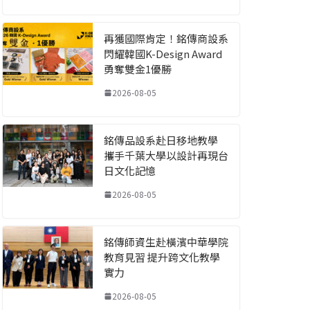
再獲國際肯定！銘傳商設系
閃耀韓國K-Design Award
勇奪雙金1優勝
2026-08-05
銘傳品設系赴日移地教學
攜手千葉大學以設計再現台
日文化記憶
2026-08-05
銘傳師資生赴橫濱中華學院
教育見習 提升跨文化教學
實力
2026-08-05