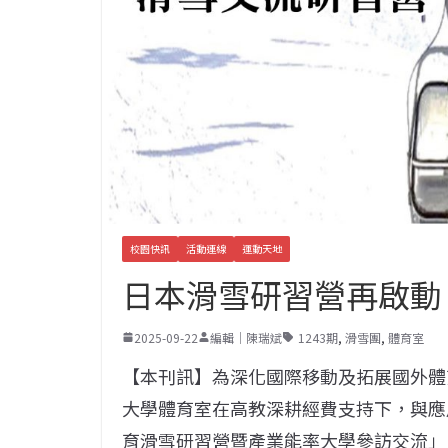
校園快訊
活動連線
運動天地
日本滑雪研習營再啟動
2025-09-22
編輯｜陳瑞斌
1243期
,
滑雪團
,
體育室
【本刊訊】為深化國際移動及拓展國外體
大學體育室在高教深耕經費支持下，與應
育滑雪研習營暨產業能率大學參訪交流」，預