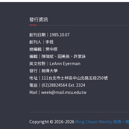
發行資訊
創刊日期｜1985.10.07
創刊人｜李銓
總編輯｜樊中原
編輯｜陳瑞斌、田美英、許棠詠
英文校對｜LeAnn Eyerman
發行｜銘傳大學
地址｜111台北市士林區中山北路五段250號
電話｜(02)28824564 Ext. 2324
Mail｜
week@mail.mcu.edu.tw
Copyright © 2016-2026
Ming Chuan Weekly 銘傳一