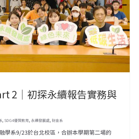
rt 2｜初探永續報告實務與
係
,
SDG4優質教育
,
永續發展處
,
財金系
學系9/23於台北校區，合辦本學期第二場的