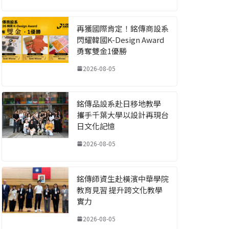
再獲國際肯定！銘傳商設系
閃耀韓國K-Design Award
勇奪雙金1優勝
2026-08-05
銘傳品設系赴日移地教學
攜手千葉大學以設計再現台
日文化記憶
2026-08-05
銘傳師資生赴橫濱中華學院
教育見習 提升跨文化教學
實力
2026-08-05