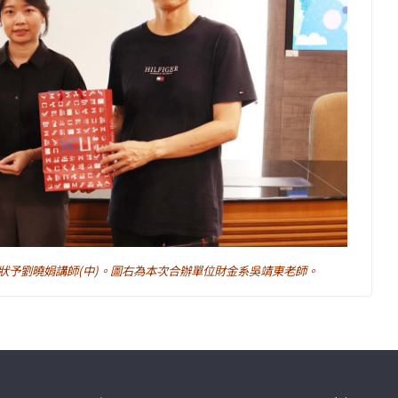
狀予劉曉娟講師(中)。圖右為本次合辦單位財金系吳靖東老師。