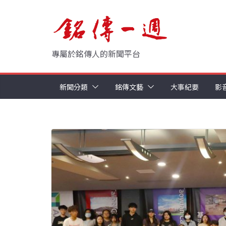
Skip
to
content
專屬於銘傳人的新聞平台
新聞分類
銘傳文藝
大事紀要
影