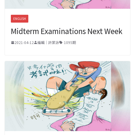
ENGLISH
Midterm Examinations Next Week
2021-04-12
編輯｜許棠詠
1095期