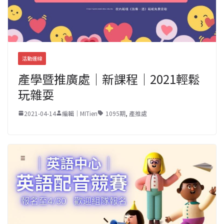
活動連線
產學暨推廣處｜新課程｜2021輕鬆
玩雜耍
2021-04-14
編輯｜MITien
1095期
,
產推處