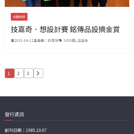
校園快訊
技嘉奇．想設計賽 銘傳品設摘金賞
2021-04-12
編輯｜許棠詠
1095期
,
品設系
文
1
2
3
章
分
頁
發行資訊
創刊日期｜1985.10.07