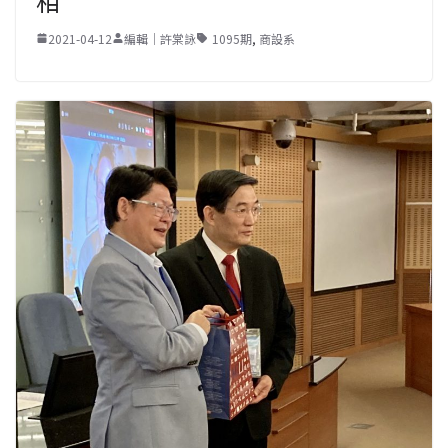
相
2021-04-12
編輯｜許棠詠
1095期
,
商設系