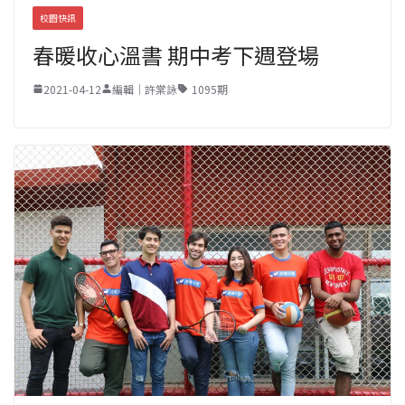
校園快訊
春暖收心溫書 期中考下週登場
2021-04-12
編輯｜許棠詠
1095期