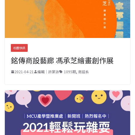
校園快訊
銘傳商設藝廊 馮承芝繪畫創作展
2021-04-21
編輯｜許棠詠
1095期
,
商設系