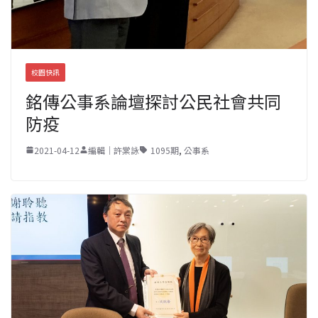
校園快訊
銘傳公事系論壇探討公民社會共同
防疫
2021-04-12
編輯｜許棠詠
1095期
,
公事系