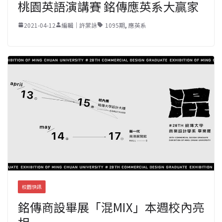
桃園英語演講賽 銘傳應英系大贏家
2021-04-12
編輯｜許棠詠
1095期
,
應英系
校園快訊
銘傳商設畢展「混MIX」本週校內亮