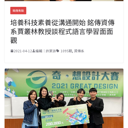
銘傳焦點
培養科技素養從溝通開始 銘傳資傳
系賈叢林教授談程式語言學習面面
觀
2021-04-12
編輯｜許棠詠
1095期
,
資傳系