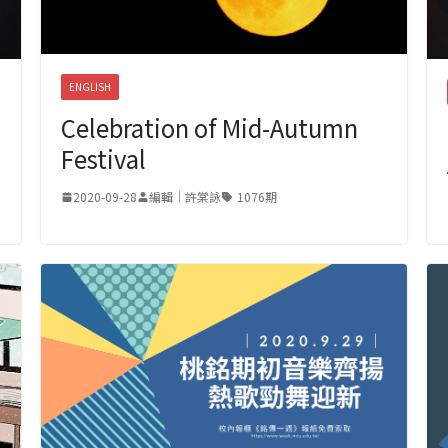
ENGLISH
Celebration of Mid-Autumn
Festival
2020-09-28
編輯｜許棠詠
1076期