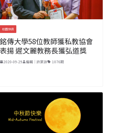
校園快訊
銘傳大學58位教師獲私教協會
表揚 遲文麗教務長獲弘道獎
2020-09-29
編輯｜許棠詠
1076期