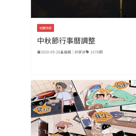
校園快訊
中秋節行事曆調整
2020-09-28
編輯｜許棠詠
1076期