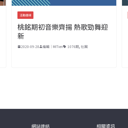
活動連線
桃銘期初音樂齊揚 熱歌勁舞迎
新
2020-09-28
編輯｜MITien
1076期
,
社團
網站連結
相關資訊