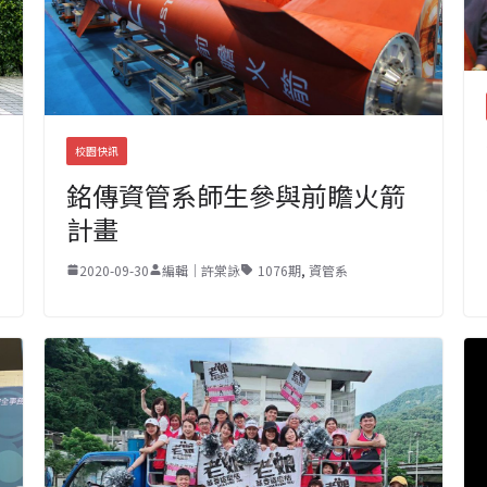
校園快訊
銘傳資管系師生參與前瞻火箭
計畫
2020-09-30
編輯｜許棠詠
1076期
,
資管系