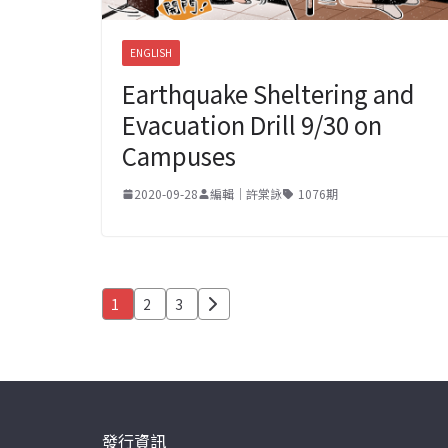
ENGLISH
Earthquake Sheltering and
Evacuation Drill 9/30 on
Campuses
2020-09-28
編輯｜許棠詠
1076期
文
1
2
3
章
分
頁
發行資訊