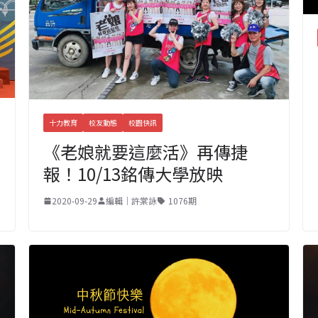
十力教育
校友動態
校園快訊
《老娘就要這麼活》再傳捷
報！10/13銘傳大學放映
2020-09-29
編輯｜許棠詠
1076期