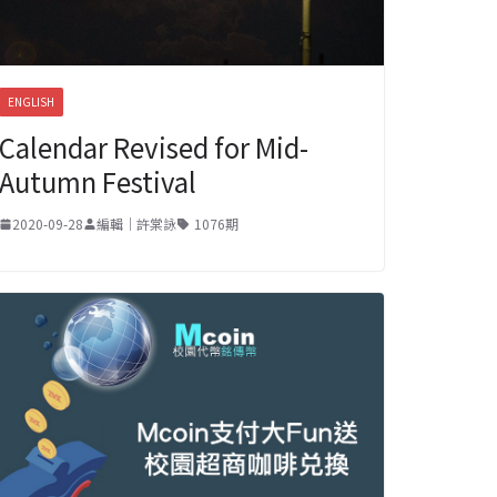
ENGLISH
Calendar Revised for Mid-
Autumn Festival
2020-09-28
編輯｜許棠詠
1076期