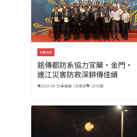
校園快訊
銘傳都防系協力宜蘭‧金門‧
連江災害防救深耕傳佳績
2020-09-29
編輯｜許棠詠
1076期