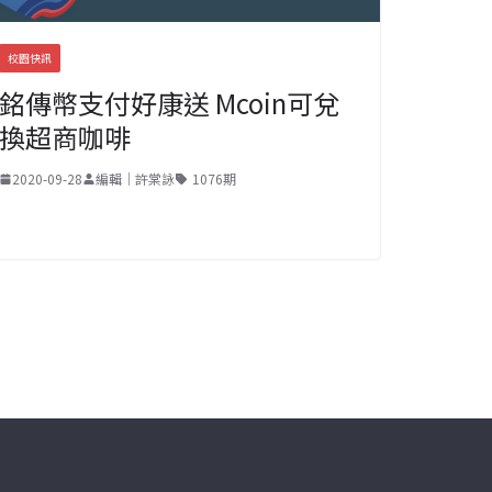
校園快訊
銘傳幣支付好康送 Mcoin可兌
換超商咖啡
2020-09-28
編輯｜許棠詠
1076期