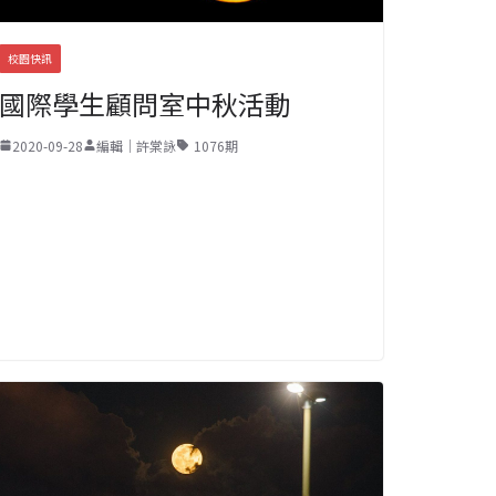
校園快訊
國際學生顧問室中秋活動
2020-09-28
編輯｜許棠詠
1076期