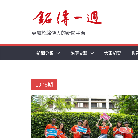
Skip
to
content
專屬於銘傳人的新聞平台
新聞分類
銘傳文藝
大事紀要
影
1076期