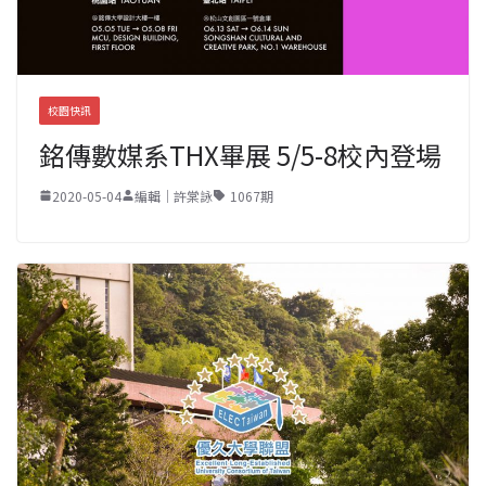
校園快訊
銘傳數媒系THX畢展 5/5-8校內登場
2020-05-04
編輯｜許棠詠
1067期