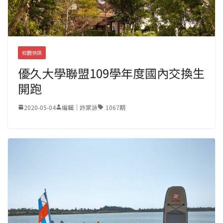
校園快訊
優久大學聯盟109學年度國內交換生
開跑
2020-05-04
編輯｜許棠詠
1067期