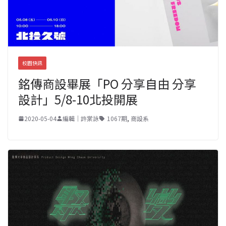
校園快訊
銘傳商設畢展「PO 分享自由 分享
設計」5/8-10北投開展
2020-05-04
編輯｜許棠詠
1067期
,
商設系