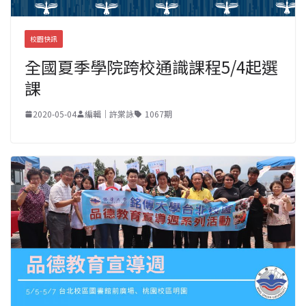
校園快訊
全國夏季學院跨校通識課程5/4起選
課
2020-05-04
編輯｜許棠詠
1067期