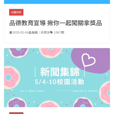
校園快訊
品德教育宣導 揪你一起闖關拿獎品
2020-05-04
編輯｜許棠詠
1067期