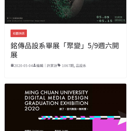
校園快訊
銘傳品設系畢展「聚變」5/9週六開
展
2020-05-04
編輯｜許棠詠
1067期
,
品設系