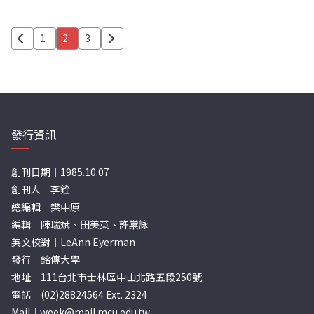
文
1
2
3
章
分
頁
發行資訊
創刊日期｜1985.10.07
創刊人｜李銓
總編輯｜樊中原
編輯｜陳瑞斌、田美英、許棠詠
英文校對｜LeAnn Eyerman
發行｜銘傳大學
地址｜111台北市士林區中山北路五段250號
電話｜(02)28824564 Ext. 2324
Mail｜
week@mail.mcu.edu.tw