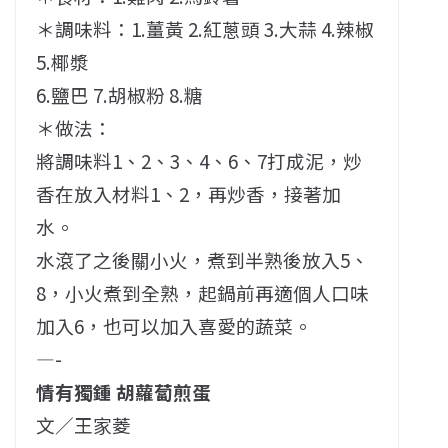
＊調味料：1.薑黃 2.紅蔥頭 3.大蒜 4.辣椒
5.椰漿
6.鹽巴 7.胡椒粉 8.糖
＊做法：
將調味料1、2、3、4、6、7打成泥，炒
香在放入材料1、2，再炒香，接著加
水。
水滾了之後關小火，煮到半熟後放入5、
8，小火煮到全熟，起鍋前再適個人口味
加入6，也可以加入喜愛的蔬菜。
—-
情有獨鍾 胡蘿蔔煎蛋
文／王家菱