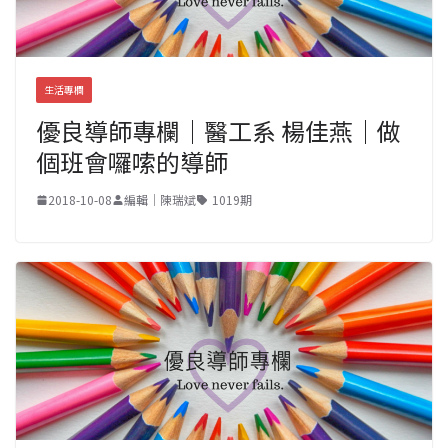
生活專欄
優良導師專欄｜醫工系 楊佳燕｜做
個班會囉嗦的導師
2018-10-08
編輯｜陳瑞斌
1019期