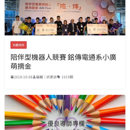
校園快訊
陪伴型機器人競賽 銘傳電通系小廣
萌摘金
2018-10-08
編輯｜許棠詠
1019期