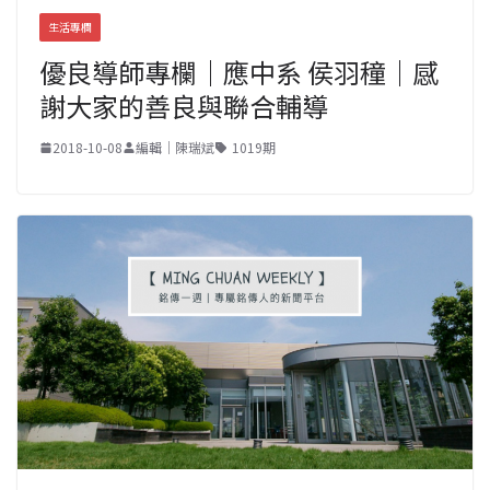
生活專欄
優良導師專欄｜應中系 侯羽穜｜感
謝大家的善良與聯合輔導
2018-10-08
編輯｜陳瑞斌
1019期