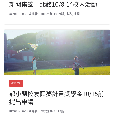
新聞集錦｜北銘10/8-14校內活動
2018-10-08
編輯｜MITien
1019期
,
北銘
,
社團
校園快訊
郝小蘭校友圓夢計畫獎學金10/15前
提出申請
2018-10-08
編輯｜許棠詠
1019期