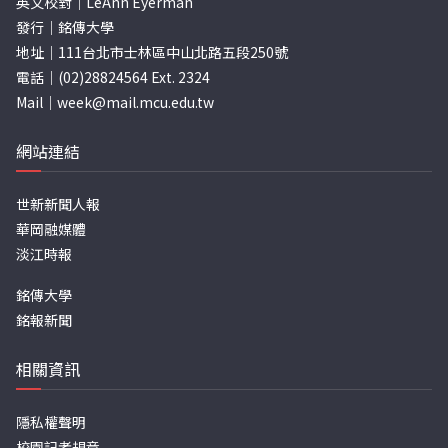
英文校對｜LeAnn Eyerman
發行｜銘傳大學
地址｜111台北市士林區中山北路五段250號
電話｜(02)28824564 Ext. 2324
Mail｜
week@mail.mcu.edu.tw
網站連結
世新新聞人報
華岡融媒體
淡江時報
銘傳大學
銘報新聞
相關資訊
隱私權聲明
校園記者規章