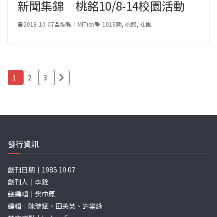
新聞集錦｜桃銘10/8-14校園活動
2018-10-07
編輯｜MITien
1019期
,
桃銘
,
社團
文
1
2
3
章
分
頁
發行資訊
創刊日期｜1985.10.07
創刊人｜李銓
總編輯｜樊中原
編輯｜陳瑞斌、田美英、許棠詠