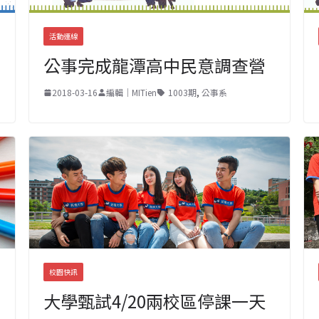
活動連線
公事完成龍潭高中民意調查營
2018-03-16
編輯｜MITien
1003期
,
公事系
校園快訊
大學甄試4/20兩校區停課一天