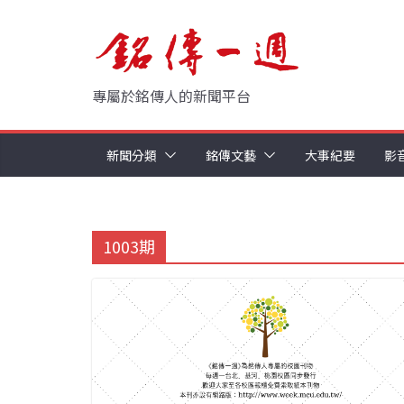
Skip
to
content
專屬於銘傳人的新聞平台
新聞分類
銘傳文藝
大事紀要
影
1003期