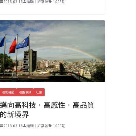
2018-03-16
編輯｜許棠詠
1003期
校務發展
校園快訊
社論
邁向高科技．高感性．高品質
的新境界
2018-03-16
編輯｜許棠詠
1003期