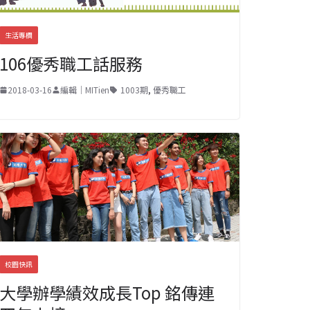
生活專欄
106優秀職工話服務
2018-03-16
編輯｜MITien
1003期
,
優秀職工
校園快訊
大學辦學績效成長Top 銘傳連