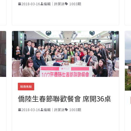
2018-03-16
編輯｜許棠詠
1003期
銘傳焦點
僑陸生春節聯歡餐會 席開36桌
2018-03-16
編輯｜許棠詠
1003期