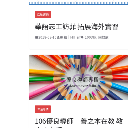
活動連線
華語志工訪菲 拓展海外實習
2018-03-16
編輯｜MITien
1003期
,
國教處
生活專欄
106優良導師｜善之本在教 教