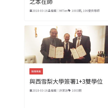
之本在師
2018-03-16
編輯｜MITien
1003期
,
106優良導師
銘傳焦點
與西雪梨大學簽署1+3雙學位
2018-03-16
編輯｜許棠詠
1003期