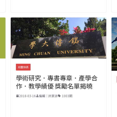
校園快訊
學術研究．專書專章．產學合
作．教學績優 獎勵名單揭曉
2018-03-16
編輯｜許棠詠
1003期