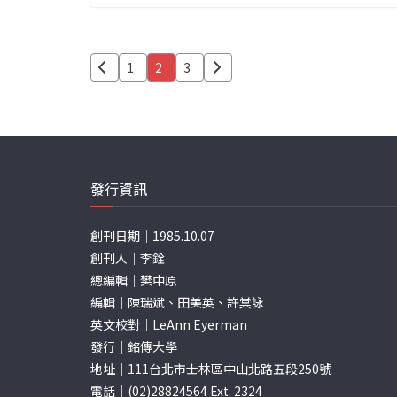
文
1
2
3
章
分
頁
發行資訊
創刊日期｜1985.10.07
創刊人｜李銓
總編輯｜樊中原
編輯｜陳瑞斌、田美英、許棠詠
英文校對｜LeAnn Eyerman
發行｜銘傳大學
地址｜111台北市士林區中山北路五段250號
電話｜(02)28824564 Ext. 2324