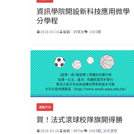
資訊學院開設新科技應用微學
分學程
2018-03-16
編輯｜許棠詠
1003期
運動天地
賀！法式滾球校隊旗開得勝
2018-03-16
編輯｜MITien
1003期
,
法式滾球