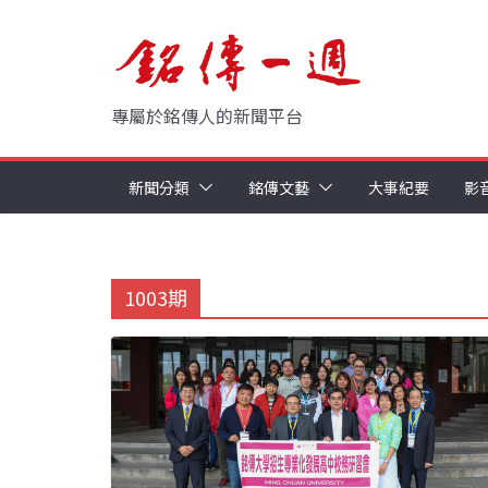
Skip
to
content
專屬於銘傳人的新聞平台
新聞分類
銘傳文藝
大事紀要
影
1003期