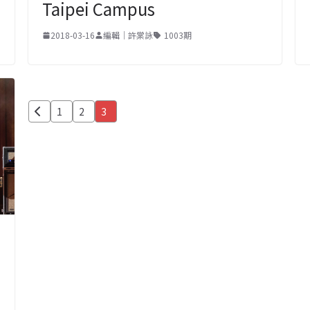
Taipei Campus
2018-03-16
編輯｜許棠詠
1003期
文
1
2
3
章
分
頁