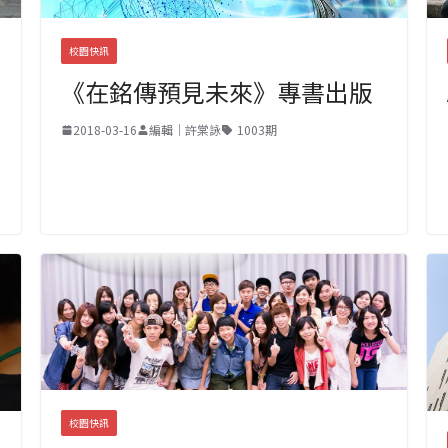
校園快訊
《在銘傳預見未來》專書出版
2018-03-16
編輯｜許棠詠
1003期
校園快訊