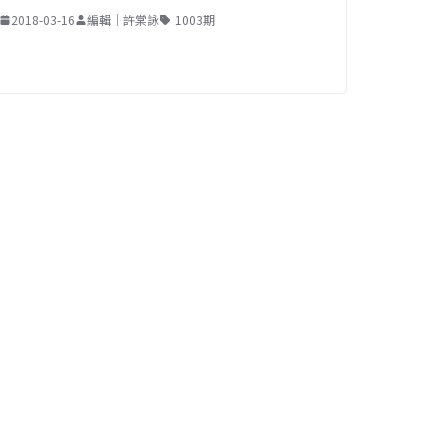
2018-03-16
編輯｜許棠詠
1003期