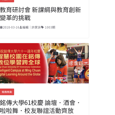
教育研討會 新課綱與教育創新
變革的挑戰
2018-03-16
編輯｜許棠詠
1003期
銘傳焦點
銘傳大學61校慶 論壇．酒會．
啦啦舞．校友聯誼活動齊放