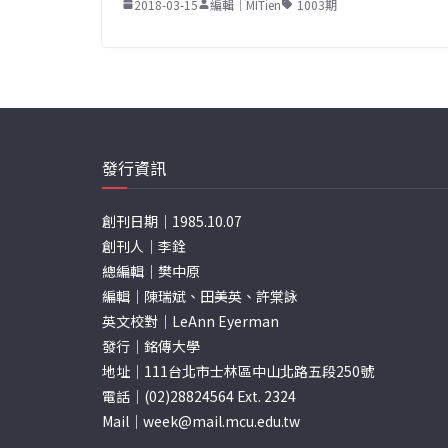
2018-03-15
編輯｜MITien
1003期
發行資訊
創刊日期｜1985.10.07
創刊人｜李銓
總編輯｜樊中原
編輯｜陳瑞斌、田美英、許棠詠
英文校對｜LeAnn Eyerman
發行｜銘傳大學
地址｜111台北市士林區中山北路五段250號
電話｜(02)28824564 Ext. 2324
Mail｜
week@mail.mcu.edu.tw