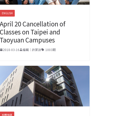
ENGLISH
April 20 Cancellation of
Classes on Taipei and
Taoyuan Campuses
2018-03-16
編輯｜許棠詠
1003期
校園快訊