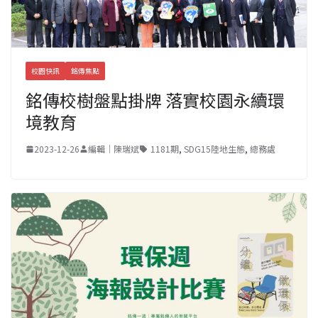
校園快訊
銘傳焦點
銘傳校樹盤點掛牌 落實校園永續環
境教育
2023-12-26
編輯｜陳瑞斌
1181期
,
SDG15陸地生態
,
總務處