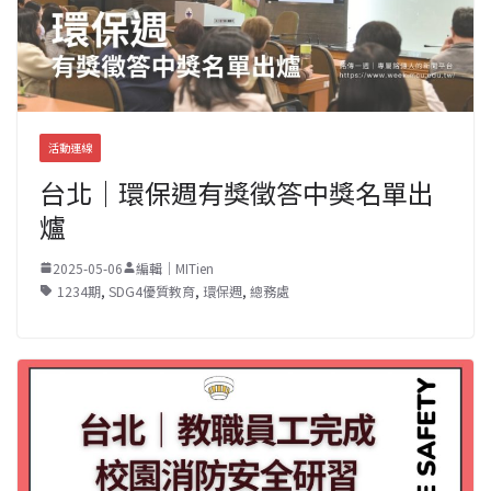
活動連線
台北｜環保週有獎徵答中獎名單出
爐
2025-05-06
編輯｜MITien
1234期
,
SDG4優質教育
,
環保週
,
總務處