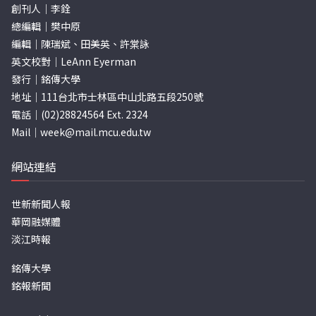
創刊人｜李銓
總編輯｜樊中原
編輯｜陳瑞斌、田美英、許棠詠
英文校對｜LeAnn Eyerman
發行｜銘傳大學
地址｜111台北市士林區中山北路五段250號
電話｜(02)28824564 Ext. 2324
Mail｜
week@mail.mcu.edu.tw
網站連結
世新新聞人報
華岡融媒體
淡江時報
銘傳大學
銘報新聞